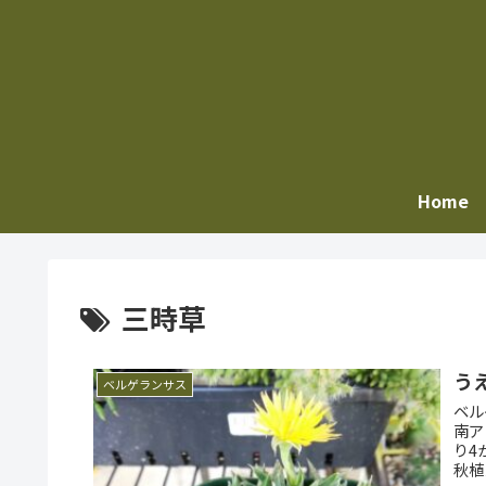
Home
三時草
う
ベルゲランサス
ベル
南ア
り4か月振り