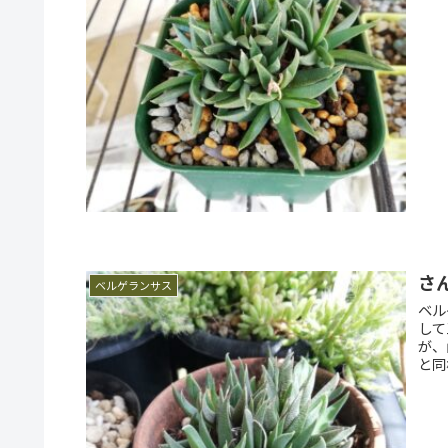
さ
ベルゲランサス
ベル
して
が、
と同