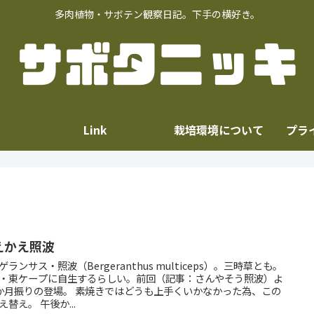
多肉植物・サボテン観察日記。下手の横好き。
Link
栽培環境について
プラ
えかえ照波
ゲランサス・照波（Bergeranthus multiceps）。三時草とも。
・東ケープに自生するらしい。前回（記事：さんやそう照波）よ
の登場。 素焼きではどうも上手くいかなかった為、この
秋植え替え。 午後か...