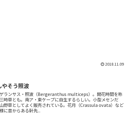
2018.11.09
んやそう照波
ゲランサス・照波（Bergeranthus multiceps）。開花時間を称
三時草とも。南ア・東ケープに自生するらしい。小型メセンだ
山野草としてよく販売されている。花月（Crassula ovata）など
様に昔からある軒先...