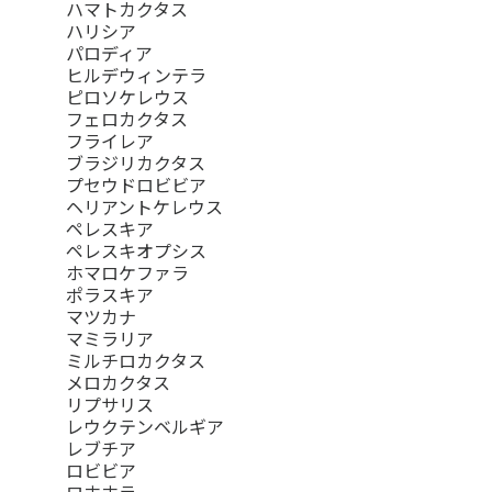
ハマトカクタス
ハリシア
パロディア
ヒルデウィンテラ
ピロソケレウス
フェロカクタス
フライレア
ブラジリカクタス
プセウドロビビア
ヘリアントケレウス
ペレスキア
ペレスキオプシス
ホマロケファラ
ポラスキア
マツカナ
マミラリア
ミルチロカクタス
メロカクタス
リプサリス
レウクテンベルギア
レブチア
ロビビア