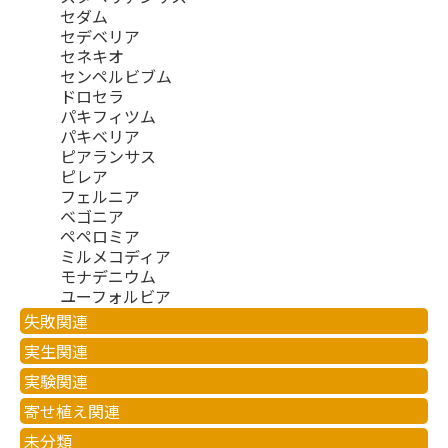
セダム
セデベリア
セネキオ
センペルビブム
ドロセラ
パキフィツム
パキベリア
ピアランサス
ピレア
フェルニア
ベゴニア
ペペロミア
ミルメコディア
モナデニウム
ユーフォルビア
失敗関連
実生関連
実験関連
寄せ植え関連
未分類