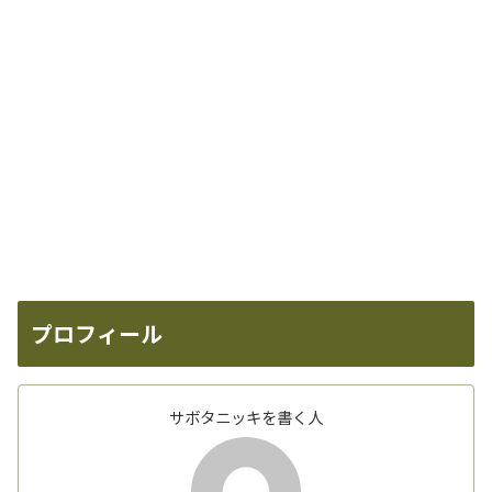
プロフィール
サボタニッキを書く人