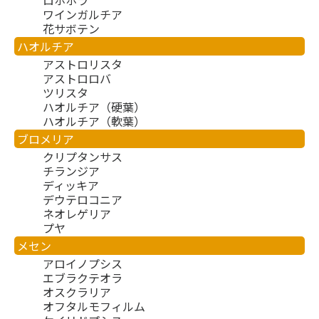
ロホホラ
ワインガルチア
花サボテン
ハオルチア
アストロリスタ
アストロロバ
ツリスタ
ハオルチア（硬葉）
ハオルチア（軟葉）
ブロメリア
クリプタンサス
チランジア
ディッキア
デウテロコニア
ネオレゲリア
プヤ
メセン
アロイノプシス
エブラクテオラ
オスクラリア
オフタルモフィルム