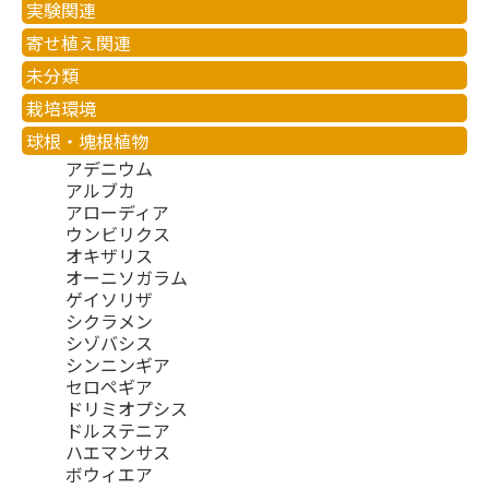
実験関連
寄せ植え関連
未分類
栽培環境
球根・塊根植物
アデニウム
アルブカ
アローディア
ウンビリクス
オキザリス
オーニソガラム
ゲイソリザ
シクラメン
シゾバシス
シンニンギア
セロペギア
ドリミオプシス
ドルステニア
ハエマンサス
ボウィエア