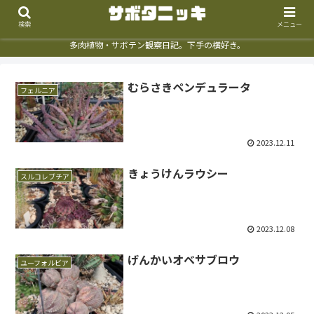
検索
メニュー
多肉植物・サボテン観察日記。下手の横好き。
むらさきペンデュラータ
フェルニア
2023.12.11
きょうけんラウシー
スルコレブチア
2023.12.08
げんかいオベサブロウ
ユーフォルビア