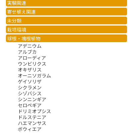
実験関連
寄せ植え関連
未分類
栽培環境
球根・塊根植物
アデニウム
アルブカ
アローディア
ウンビリクス
オキザリス
オーニソガラム
ゲイソリザ
シクラメン
シゾバシス
シンニンギア
セロペギア
ドリミオプシス
ドルステニア
ハエマンサス
ボウィエア