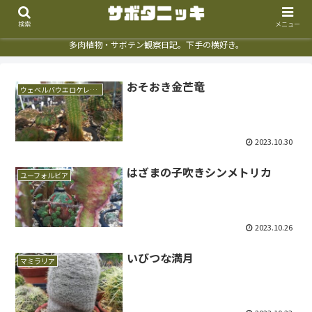
検索
メニュー
多肉植物・サボテン観察日記。下手の横好き。
おそおき金芒竜
ウェベルバウエロケレウス
2023.10.30
はざまの子吹きシンメトリカ
ユーフォルビア
2023.10.26
いびつな満月
マミラリア