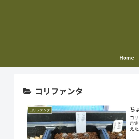
Home
コリファンタ
ち
コリファンタ
コリフ
月実生。播