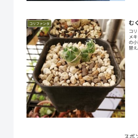
む
コリファンタ
コリ
メキ
の小
替え
スポ