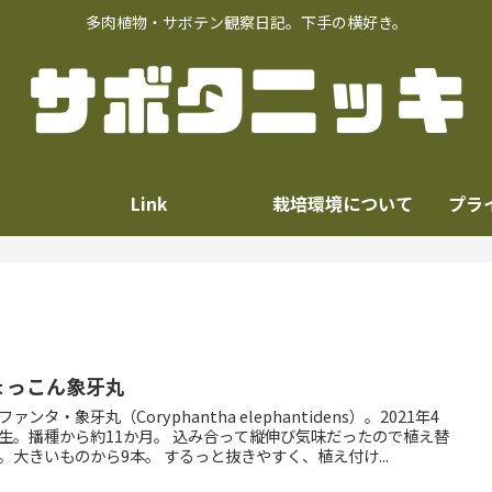
多肉植物・サボテン観察日記。下手の横好き。
Link
栽培環境について
プラ
ょっこん象牙丸
ァンタ・象牙丸（Coryphantha elephantidens）。2021年4
種から約11か月。 込み合って縦伸び気味だったので植え替
えた。大きいものから9本。 するっと抜きやすく、植え付け...