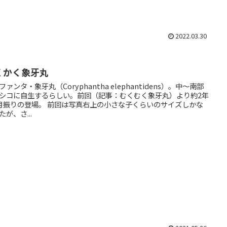
2022.03.30
くかく象牙丸
ファンタ・象牙丸（Coryphantha elephantidens）。中～南部
シコに自生するらしい。前回（記事：むくむく象牙丸）より約2年
場。 前回は写真右上の小さな子くらいのサイズしかな
たが、さ...