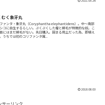
2021.05.26
くむく象牙丸
ファンタ・象牙丸（Coryphantha elephantidens）。中～南部
シコに自生するらしい。ぷくぷくした瘤と綿毛が特徴的な奴。こ
苗にはまだ綿毛がない。先日購入。固まる用土だった為、即植え
。うちでは初のコリファンタ属...
2018.08.03
ンサーリンク