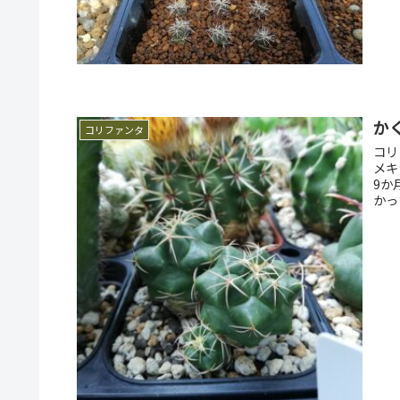
か
コリファンタ
コリ
メキ
9か月振りの登
かっ