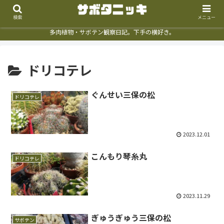
検索
メニュー
多肉植物・サボテン観察日記。下手の横好き。
ドリコテレ
ぐんせい三保の松
ドリコテレ
2023.12.01
こんもり琴糸丸
ドリコテレ
2023.11.29
ぎゅうぎゅう三保の松
サボテン