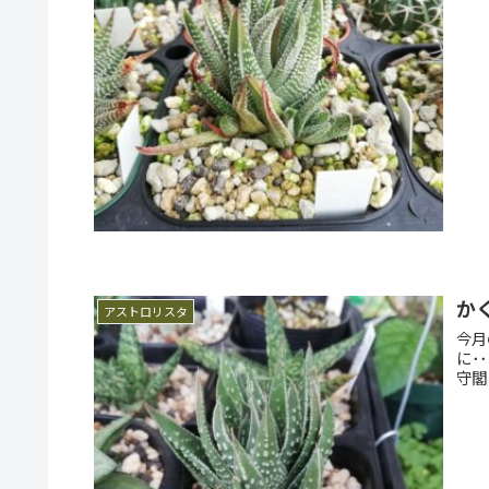
か
アストロリスタ
今月
に･･･。 ----------------------------
守閣（