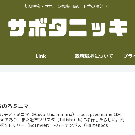
多肉植物・サボテン観察日記。下手の横好き。
Link
栽培環境について
プラ
ろのろミニマ
チア・ミニマ（Haworthia minima）。accepted name はH.
nor であり、また近年ツリスタ（Tulista）属に移行したらしい。南
ボットリバー（Botrivier）～ハーテンボス（Hartenbos...