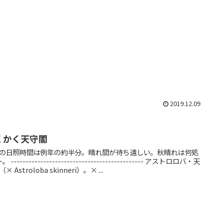
2019.12.09
くかく天守閣
の日照時間は例年の約半分。晴れ間が待ち遠しい。秋晴れは何処
----------------- アストロロバ・天
× Astroloba skinneri）。× ...