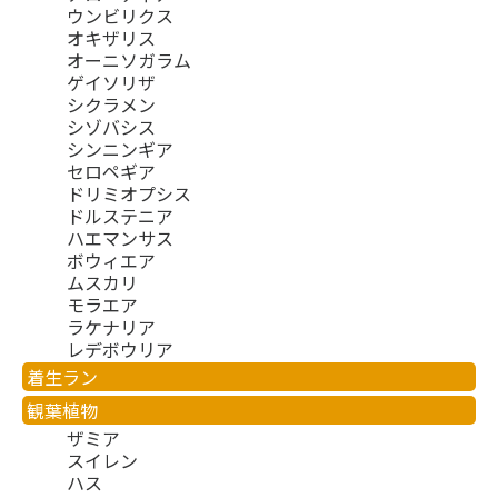
ウンビリクス
オキザリス
オーニソガラム
ゲイソリザ
シクラメン
シゾバシス
シンニンギア
セロペギア
ドリミオプシス
ドルステニア
ハエマンサス
ボウィエア
ムスカリ
モラエア
ラケナリア
レデボウリア
着生ラン
観葉植物
ザミア
スイレン
ハス