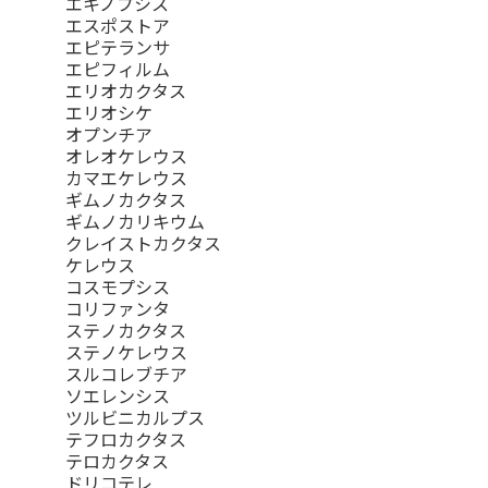
エキノプシス
エスポストア
エピテランサ
エピフィルム
エリオカクタス
エリオシケ
オプンチア
オレオケレウス
カマエケレウス
ギムノカクタス
ギムノカリキウム
クレイストカクタス
ケレウス
コスモプシス
コリファンタ
ステノカクタス
ステノケレウス
スルコレブチア
ソエレンシス
ツルビニカルプス
テフロカクタス
テロカクタス
ドリコテレ