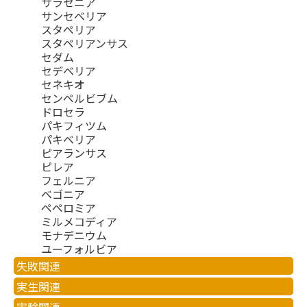
サラセニア
サンセベリア
スタペリア
スタペリアンサス
セダム
セデベリア
セネキオ
センペルビブム
ドロセラ
パキフィツム
パキベリア
ピアランサス
ピレア
フェルニア
ベゴニア
ペペロミア
ミルメコディア
モナデニウム
ユーフォルビア
失敗関連
実生関連