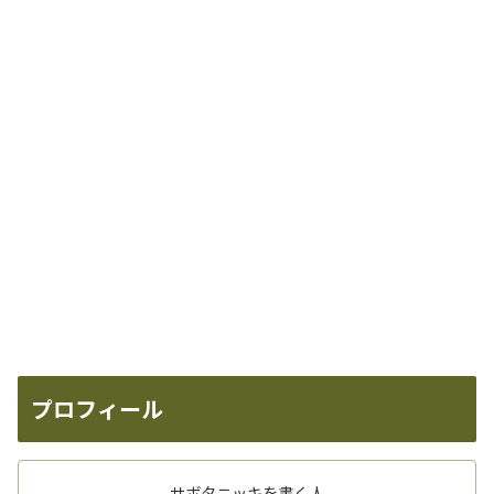
プロフィール
サボタニッキを書く人