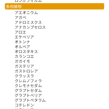
ロンボフィルム
多肉植物
アエオニウム
アガベ
アドロミスクス
アナカンプセロス
アロエ
エケベリア
オトンナ
オルベア
オロスタキス
カランコエ
ガガイモ
ガステリア
ガストロレア
クラッスラ
クレムノフィラ
クレモナセダム
グラプトセダム
グラプトベリア
グラプトペタラム
コチレドン