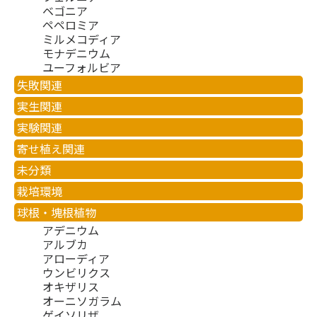
ベゴニア
ペペロミア
ミルメコディア
モナデニウム
ユーフォルビア
失敗関連
実生関連
実験関連
寄せ植え関連
未分類
栽培環境
球根・塊根植物
アデニウム
アルブカ
アローディア
ウンビリクス
オキザリス
オーニソガラム
ゲイソリザ