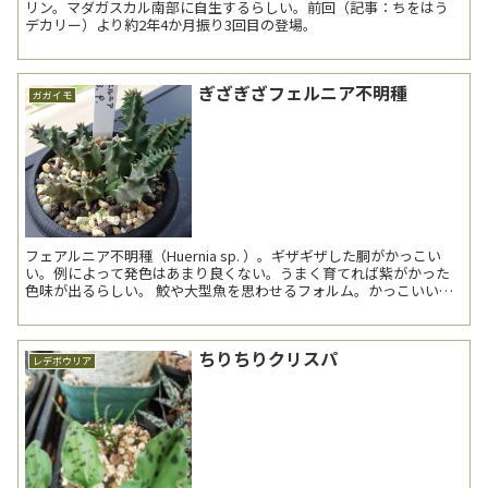
リン。マダガスカル南部に自生するらしい。前回（記事：ちをはう
デカリー）より約2年4か月振り3回目の登場。
ぎざぎざフェルニア不明種
ガガイモ
フェアルニア不明種（Huernia sp. ）。ギザギザした胴がかっこい
い。例によって発色はあまり良くない。うまく育てれば紫がかった
色味が出るらしい。 鮫や大型魚を思わせるフォルム。かっこいいな
あ。 根元は意外とむっちりしている...
ちりちりクリスパ
レデボウリア