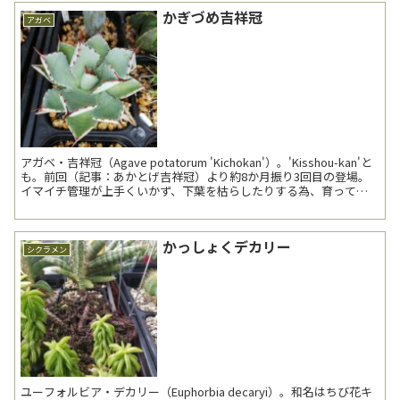
かぎづめ吉祥冠
アガベ
アガベ・吉祥冠（Agave potatorum 'Kichokan'）。'Kisshou-kan'と
も。前回（記事：あかとげ吉祥冠）より約8か月振り3回目の登場。
イマイチ管理が上手くいかず、下葉を枯らしたりする為、育ってい
るのかいな...
かっしょくデカリー
シクラメン
ユーフォルビア・デカリー（Euphorbia decaryi）。和名はちび花キ