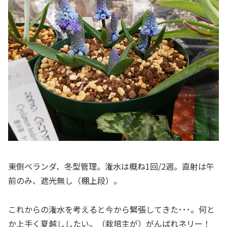
東側ベランダ、冬型管理。潅水は概ね1回/2週。直射は午
前のみ、遮光無し（棚上段）。
これからの潅水を考えると今から緊張してきた･･･。何と
か上手く夏越ししたい。（栽培主が）がんばれネリー！