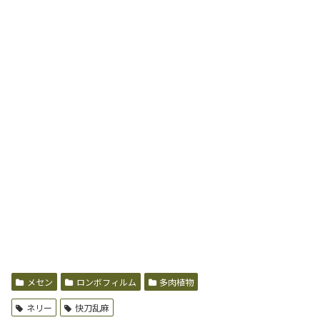
メセン
ロンボフィルム
多肉植物
ネリー
快刀乱麻