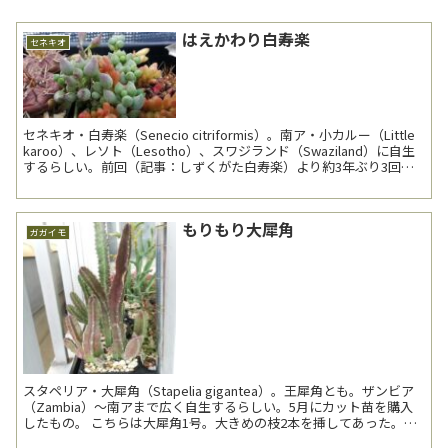
はえかわり白寿楽
セネキオ
セネキオ・白寿楽（Senecio citriformis）。南ア・小カルー（Little
karoo）、レソト（Lesotho）、スワジランド（Swaziland）に自生
するらしい。前回（記事：しずくがた白寿楽）より約3年ぶり3回目
の登場...
もりもり大犀角
ガガイモ
スタペリア・大犀角（Stapelia gigantea）。王犀角とも。ザンビア
（Zambia）～南アまで広く自生するらしい。5月にカット苗を購入
したもの。 こちらは大犀角1号。大きめの枝2本を挿してあった。下
段最前列の角に置いてあるた...