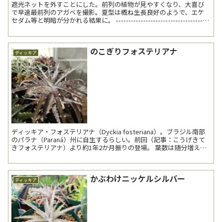
遮光ネットを外すことにした。前列の植物が見やすくなり、大喜び
で早速最前列のアガベを撮影。夏型は概ね生長良好のようで、エケ
セダム等と明暗が分かれる結果に。 --------------------------------------
アガ...
のこぎりフォステリアナ
ディッキア
ディッキア・フォステリアナ（Dyckia fosteriana）。ブラジル南部
のパラナ（Paraná）州に自生するらしい。前回（記事：こうげきて
きフォステリアナ）より約1年2か月振りの登場。 葉数は随分増え
た。おおよそ倍程度か。鋸歯も...
かぶわけニッケルシルバー
ディッキア