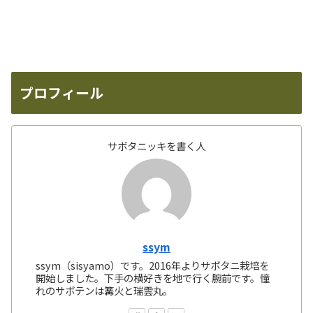
プロフィール
サボタニッキを書く人
ssym
ssym（sisyamo）です。2016年よりサボタニ栽培を
開始しました。下手の横好きを地で行く腕前です。憧
れのサボテンは篝火と瑞雲丸。