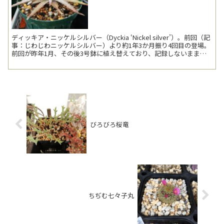
ディッキア・ニッケルシルバー（Dyckia ‘Nickel silver’）。前回（記
事：じわじわニッケルシルバー）より約1年3か月振り4回目の登場。
前回が昨年1月、その後3号鉢に植え替えており、記録しないまま先
日4号ロン...
びろびろ桜竜
ちぢむ七々子丸