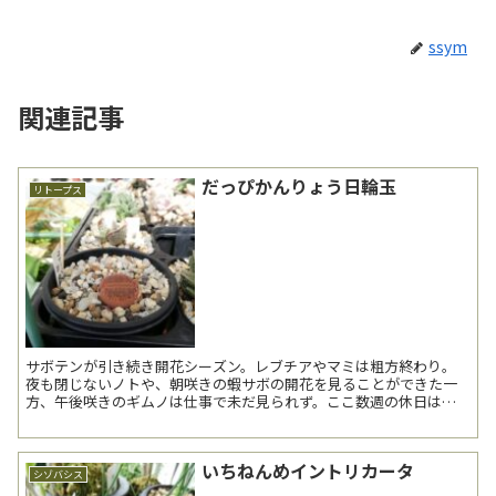
ssym
関連記事
だっぴかんりょう日輪玉
リトープス
サボテンが引き続き開花シーズン。レブチアやマミは粗方終わり。
夜も閉じないノトや、朝咲きの蝦サボの開花を見ることができた一
方、午後咲きのギムノは仕事で未だ見られず。ここ数週の休日は曇
天で開かずもどかしい。今週の土日までもてばよいが…。またプシ...
いちねんめイントリカータ
シゾバシス