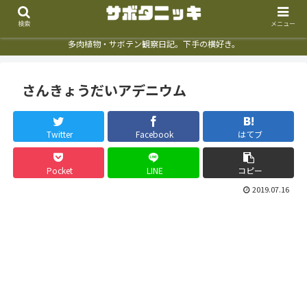
検索
メニュー
多肉植物・サボテン観察日記。下手の横好き。
さんきょうだいアデニウム
Twitter
Facebook
はてブ
Pocket
LINE
コピー
2019.07.16