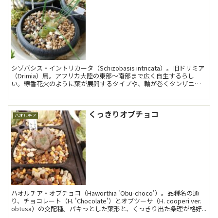
シゾバシス・イントリカータ（Schizobasis intricata）。旧ドリミア
（Drimia）属。アフリカ大陸の東部～南部まで広く自生するらし
い。線香花火のように葉が展開するタイプや、軸が巻くタンザニア
産のタイプがあるらしい。 ...
くっきりオブチョコ
ハオルチア
ハオルチア・オブチョコ（Haworthia 'Obu-choco'）。品種名の通
り、チョコレート（H. 'Chocolate'）とオブツーサ（H. cooperi ver.
obtusa）の交配種。パキっとした葉形と、くっきり出た条理が格好...