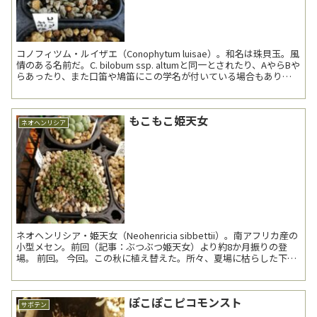
コノフィツム・ルイザエ（Conophytum luisae）。和名は珠貝玉。風
情のある名前だ。C. bilobum ssp. altumと同一とされたり、AやらBや
らあったり、また口笛や鳩笛にこの学名が付いている場合もありよ
く分からない。産...
もこもこ姫天女
ネオヘンリシア
ネオヘンリシア・姫天女（Neohenricia sibbettii）。南アフリカ産の
小型メセン。前回（記事：ぶつぶつ姫天女）より約8か月振りの登
場。 前回。 今回。この秋に植え替えた。所々、夏場に枯らした下葉
が見え隠れするが、順...
ぽこぽこピコモンスト
サボテン