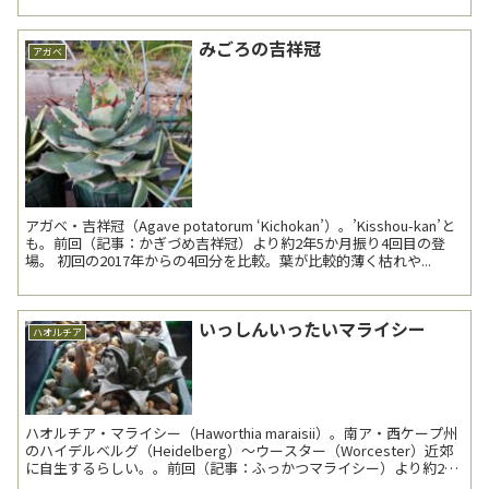
みごろの吉祥冠
アガベ
アガベ・吉祥冠（Agave potatorum ‘Kichokan’）。’Kisshou-kan’と
も。前回（記事：かぎづめ吉祥冠）より約2年5か月振り4回目の登
場。 初回の2017年からの4回分を比較。葉が比較的薄く枯れや...
いっしんいったいマライシー
ハオルチア
ハオルチア・マライシー（Haworthia maraisii）。南ア・西ケープ州
のハイデルベルグ（Heidelberg）～ウースター（Worcester）近郊
に自生するらしい。。前回（記事：ふっかつマライシー）より約2年
10か月ぶり3回目...