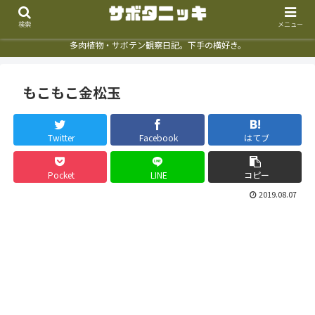
検索
メニュー
多肉植物・サボテン観察日記。下手の横好き。
もこもこ金松玉
Twitter
Facebook
はてブ
Pocket
LINE
コピー
2019.08.07