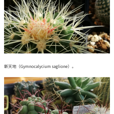
新天地（
Gymnocalycium saglione
）。