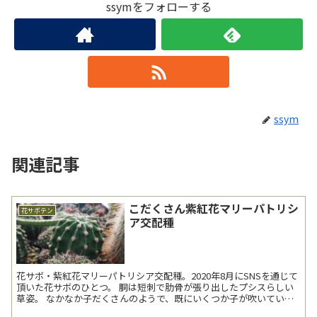
ssymをフォローする
ssym
関連記事
こだくさん紫紅花マリーパトリシ
花サボテン
ア交配種
花サボ・紫紅花マリーパトリシア交配種。2020年8月にSNSを通じて
頂いた花サボのひとつ。 胴は短刺で肋骨が張り出したプシスらしい
草姿。 なかなか子だくさんのようで、既にいくつか子が吹いてい
る。 ...