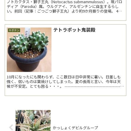
ノトカクタス・獅子王丸（Notocactus submammulosus）。現パロ
ディア（Parodia）属。ウルグアイ、アルゼンチンに自生するらし
い。前回（記事：ごつごつ獅子王丸）より約9か月振りの登場。 4月
頭の潅水直後。我が家の...
テトラポット鬼装殿
サボテン
10月になったにも関わらず、ここ数日は日中非常に暑い。日差しも
強く、弱いものは葉焼けしてしまった。夏の長雨と言い、今年は天
候が不安定。とても困る・・・。 ----------------------------------------
--...
かっしょくデビルグループ