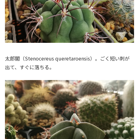
太郎閣（
Stenocereus queretaroensis
）。ごく短い刺が
出て、すぐに落ちる。