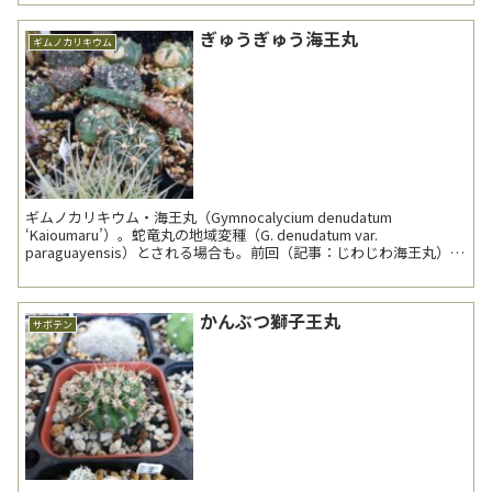
ぎゅうぎゅう海王丸
ギムノカリキウム
ギムノカリキウム・海王丸（Gymnocalycium denudatum
‘Kaioumaru’）。蛇竜丸の地域変種（G. denudatum var.
paraguayensis）とされる場合も。前回（記事：じわじわ海王丸）よ
り約1年7...
かんぶつ獅子王丸
サボテン