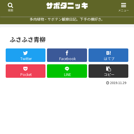
検索
メニュー
多肉植物・サボテン観察日記。下手の横好き。
ふさふさ青柳
Twitter
Facebook
はてブ
Pocket
LINE
コピー
2019.11.29