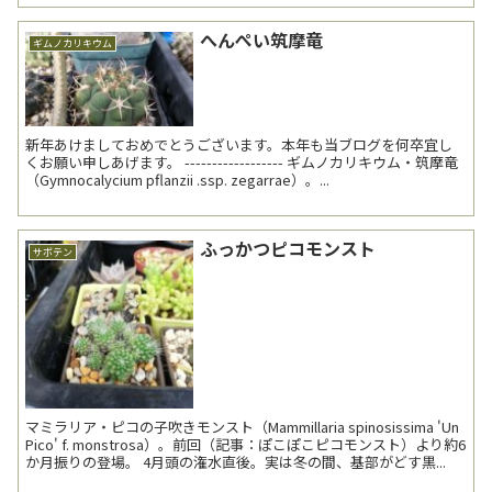
へんぺい筑摩竜
ギムノカリキウム
新年あけましておめでとうございます。本年も当ブログを何卒宜し
くお願い申しあげます。 ------------------ ギムノカリキウム・筑摩竜
（Gymnocalycium pflanzii .ssp. zegarrae）。...
ふっかつピコモンスト
サボテン
マミラリア・ピコの子吹きモンスト（Mammillaria spinosissima 'Un
Pico' f. monstrosa）。前回（記事：ぽこぽこピコモンスト）より約6
か月振りの登場。 4月頭の潅水直後。実は冬の間、基部がどす黒...