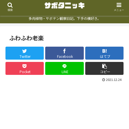
検索
メニュー
多肉植物・サボテン観察日記。下手の横好き。
ふわふわ老楽
Twitter
Facebook
はてブ
Pocket
LINE
コピー
2021.12.24