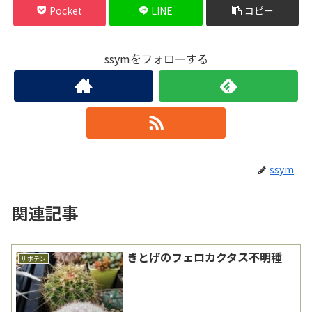
Pocket
LINE
コピー
ssymをフォローする
ssym
関連記事
きとげのフェロカクタス不明種
サボテン