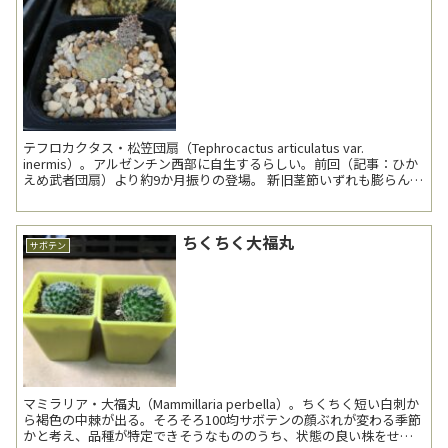
テフロカクタス・松笠団扇（Tephrocactus articulatus var.
inermis）。アルゼンチン西部に自生するらしい。前回（記事：ひか
えめ武者団扇）より約9か月振りの登場。 新旧茎節いずれも膨らんで
きた。 新...
ちくちく大福丸
サボテン
マミラリア・大福丸（Mammillaria perbella）。ちくちく短い白刺か
ら褐色の中棘が出る。そろそろ100均サボテンの顔ぶれが変わる季節
かと考え、品種が特定できそうなもののうち、状態の良い株をせっ