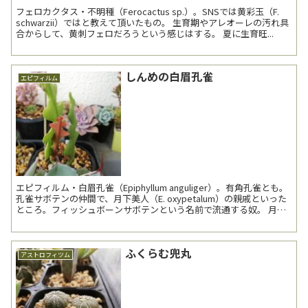
フェロカクタス・不明種（Ferocactus sp.）。SNSでは黄彩玉（F.
schwarzii）ではと教えて頂いたもの。 生育期やアレオーレの汚れ具
合からして、黄刺フェロだろうという感じはする。 夏に生育旺...
しんめの白眉孔雀
エピフィルム
エピフィルム・白眉孔雀（Epiphyllum anguliger）。有角孔雀とも。
孔雀サボテンの仲間で、月下美人（E. oxypetalum）の親戚といった
ところ。フィッシュボーンサボテンという名前で流通する奴。 月下
美人よりは肉厚。...
ふくらむ兜丸
アストロフィツム