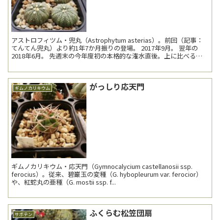
アストロフィツム・兜丸（Astrophytum asterias）。前回（記事：
てんてん兜丸）より約1年7か月振りの登場。 2017年9月。 翌年の
2018年6月。 先週末の今年度初の本格的な潅水直後。上に比べると
大きな白...
がっしり応天門
ギムノカリキウム
ギムノカリキウム・応天門（Gymnocalycium castellanosii ssp.
ferocius）。従来、碧巌玉の変種（G. hybopleurum var. ferocior）
や、紅蛇丸の亜種（G. mostii ssp. f...
ふくらむ松笠団扇
サボテン