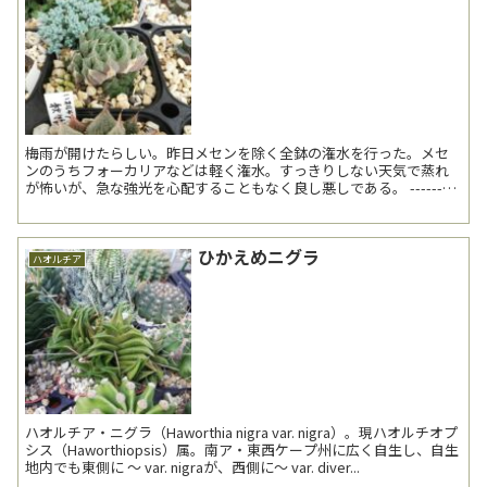
梅雨が開けたらしい。昨日メセンを除く全鉢の潅水を行った。メセ
ンのうちフォーカリアなどは軽く潅水。すっきりしない天気で蒸れ
が怖いが、急な強光を心配することもなく良し悪しである。 ---------
------------------- ハ...
ひかえめニグラ
ハオルチア
ハオルチア・ニグラ（Haworthia nigra var. nigra）。現ハオルチオプ
シス（Haworthiopsis）属。南ア・東西ケープ州に広く自生し、自生
地内でも東側に ～ var. nigraが、西側に～ var. diver...