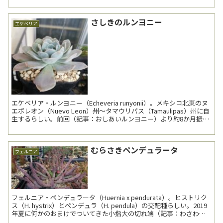
さしきのルンヨニー
エケベリア
エケベリア・ルンヨニー（Echeveria runyonii）。メキシコ北東のヌ
エボレオン（Nuevo Leon）州～タマウリパス（Tamaulipas）州に自
生するらしい。前回（記事：おしあいルンヨニー）より約8か月振り
の登場。 先...
むらさきペンデュラータ
フェルニア
フェルニア・ペンデュラータ（Huernia x pendurata）。ヒストリク
ス（H. hystrix）とペンデュラ（H. pendula）の交配種らしい。2019
年夏に何かのおまけでついてきた小指大の切れ端（記事：わさわさ
フォエチダ）...