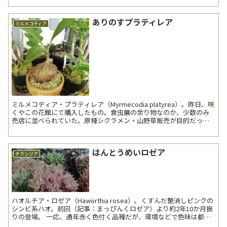
ありのすプラティレア
ミルメコディア
ミルメコディア・プラティレア（Myrmecodia platyrea）。昨日、咲
くやこの花館にて購入したもの。食虫展の余り物なのか、少数のみ
売店に並べられていた。原種シクラメン・山野草販売が目的だった
が規模が予想外に小さく、結局種子をいくつ...
はんとうめいロゼア
チランジア
ハオルチア・ロゼア（Haworthia rosea）。くすんだ艶消しピンクの
シンビ系ハオ。前回（記事：まっぴんくロゼア）より約2年10か月振
りの登場。 一応、通年赤く色付く品種だが、環境などで色味は都度
変わってくる。前回も記...