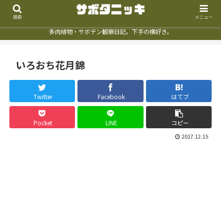
検索
メニュー
多肉植物・サボテン観察日記。下手の横好き。
いろおち花月錦
Twitter
Facebook
はてブ
Pocket
LINE
コピー
2017.12.15