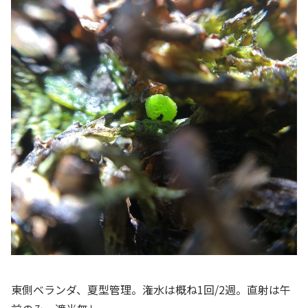
東側ベランダ、夏型管理。潅水は概ね1回/2週。直射は午