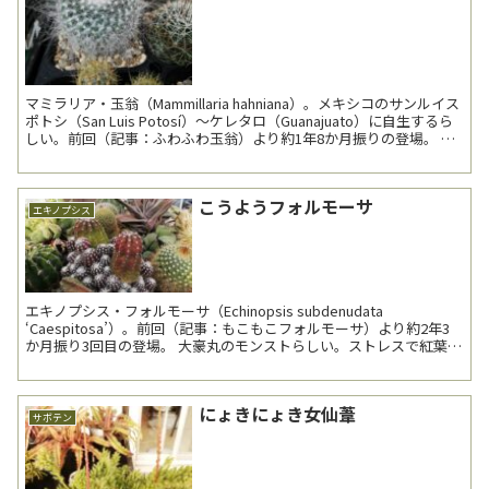
マミラリア・玉翁（Mammillaria hahniana）。メキシコのサンルイス
ポトシ（San Luis Potosí）～ケレタロ（Guanajuato）に自生するら
しい。前回（記事：ふわふわ玉翁）より約1年8か月振りの登場。 日
照...
こうようフォルモーサ
エキノプシス
エキノプシス・フォルモーサ（Echinopsis subdenudata
‘Caespitosa’）。前回（記事：もこもこフォルモーサ）より約2年3
か月振り3回目の登場。 大豪丸のモンストらしい。ストレスで紅葉し
やすかったり...
にょきにょき女仙葦
サボテン