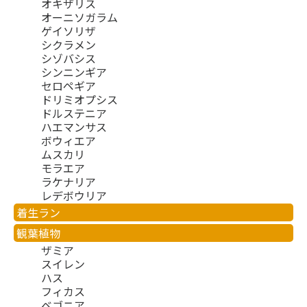
オキザリス
オーニソガラム
ゲイソリザ
シクラメン
シゾバシス
シンニンギア
セロペギア
ドリミオプシス
ドルステニア
ハエマンサス
ボウィエア
ムスカリ
モラエア
ラケナリア
レデボウリア
着生ラン
観葉植物
ザミア
スイレン
ハス
フィカス
ベゴニア