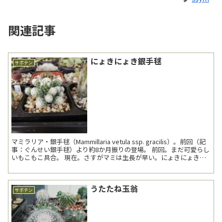
関連記事
にょきにょき銀手毬
サボテン
マミラリア・銀手毬（Mammillaria vetula ssp. gracilis）。前回（記
事：ぐんせい銀手毬）より約8か月振りの登場。 前回。まだ可愛らし
いもこもこ具合。 現在。さすがマミは生長が早い。にょきにょきと
縦に伸...
うたたね玉翁
サボテン