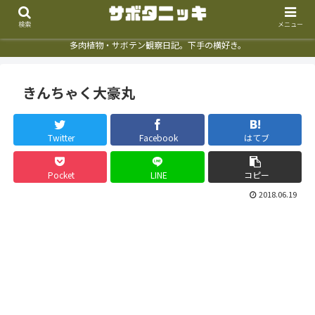
検索
メニュー
多肉植物・サボテン観察日記。下手の横好き。
きんちゃく大豪丸
Twitter
Facebook
はてブ
Pocket
LINE
コピー
2018.06.19