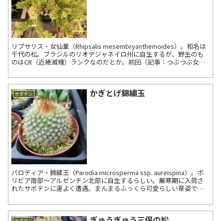
リプサリス・女仙葦（Rhipsalis mesembryanthemoides）。和名は
千代の松。ブラジルのリオデジャネイロ州に自生するが、野生のも
のはCR（近絶滅種）ランクなのだとか。前回（記事：つぶつぶ女仙
葦）より約6か月振りの登場。 ...
かぎとげ錦繍玉
サボテン
パロディア・錦繍玉（Parodia microsperma ssp. aureispina）。ボ
リビア南部～アルゼンチン北部に自生するらしい。厳寒期に入荷さ
れたサボテンに運よく遭遇。まんまるふっくら可愛らしい草姿であ
る。 K社のサボテ...
ぎゅうぎゅう三保の松
サボテン