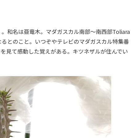
era）。和名は亜竜木。マダガスカル南部～南西部Toliara
なるとのこと。いつぞやテレビのマダガスカル特集番
のを見て感動した覚えがある。キツネザルが住んでい