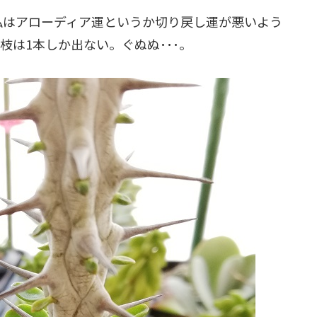
私はアローディア運というか切り戻し運が悪いよう
は1本しか出ない。ぐぬぬ･･･。