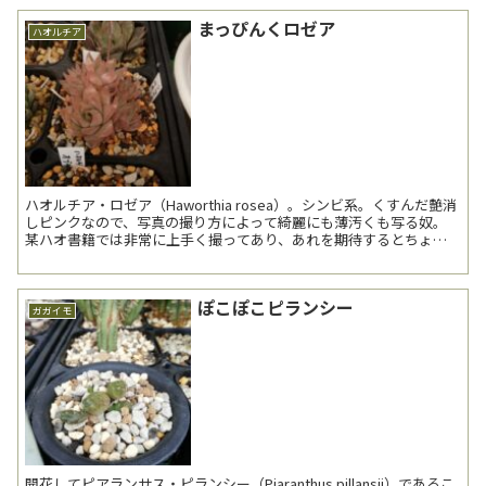
まっぴんくロゼア
ハオルチア
ハオルチア・ロゼア（Haworthia rosea）。シンビ系。くすんだ艶消
しピンクなので、写真の撮り方によって綺麗にも薄汚くも写る奴。
某ハオ書籍では非常に上手く撮ってあり、あれを期待するとちょっ
とがっかりするかもしれないなと思う。 ...
ぽこぽこピランシー
ガガイモ
開花してピアランサス・ピランシー（Piaranthus pillansii）であるこ