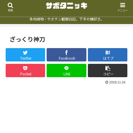
検索
メニュー
多肉植物・サボテン観察日記。下手の横好き。
ざっくり神刀
Twitter
Facebook
はてブ
Pocket
LINE
コピー
2018.11.26