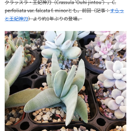
クラッスラ・王妃神刀（Crassula ‘Ouhi jintou’）。C.
perfoliata var. falcata f. minorとも。前回（記事：
すらっ
と王妃神刀
）より約1年ぶりの登場。