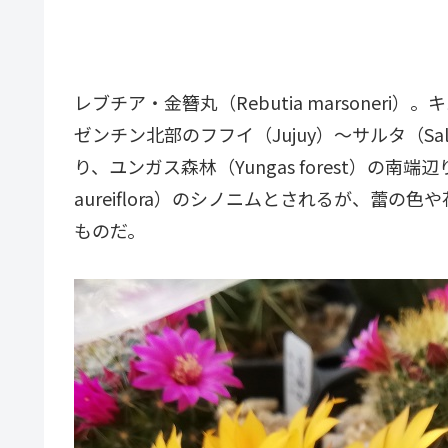
レブチア・金簪丸（
Rebutia marsoneri
）。キ
ゼンチン北部のフフイ（Jujuy）～サルタ（S
り、ユンガス森林（Yungas forest）の南端辺り
aureiflora）のシノニムとされるが、蕾
ものだ。