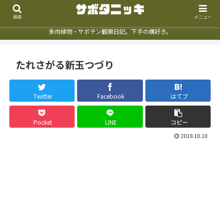
検索
メニュー
多肉植物・サボテン観察日記。下手の横好き。
たれさがる新玉つづり
Twitter
Facebook
はてブ
Pocket
LINE
コピー
2019.10.10