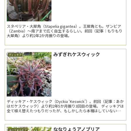
スタペリア・大犀角（Stapelia gigantea）。王犀角とも。ザンビア
（Zambia）～南アまで広く自生するらしい。前回（記事：もりもり
大犀角）より約2年2か月振りの登場。
みずぎれケスウィック
ディッキア
ディッキア・ケスウィック（Dyckia ‘Keswick’）。前回（記事：あか
はだケスウィック）より約2年5か月振り3回目の登場。 ディッキアは
全て植え替えたつもりだったが、もしかしたら本種はしていないか
もしれない。2020...
ななりょうアノプリア
ユーフォルビア