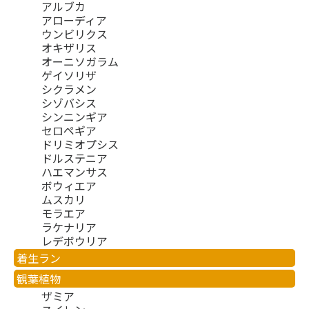
アルブカ
アローディア
ウンビリクス
オキザリス
オーニソガラム
ゲイソリザ
シクラメン
シゾバシス
シンニンギア
セロペギア
ドリミオプシス
ドルステニア
ハエマンサス
ボウィエア
ムスカリ
モラエア
ラケナリア
レデボウリア
着生ラン
観葉植物
ザミア