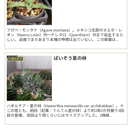
アガベ・モンタナ（Agave montana）。メキシコ北部のヌエボ・レ
オン（Nuevo León）州～ケレタロ（Querétaro）州まで自生するら
しい。 幼苗でまだあまり本種の特徴は出ていない。 この新葉は...
ばいぞう星の林
ハオルチア
ハオルチア・星の林（Haworthia reinwardtii var. archibaldiae）。十
二の塔とも。前回（記事：てんてん星の林）より約2年3か月振り3回
目の登場。 前回より倍くらいにはサイズアップした。2株植...