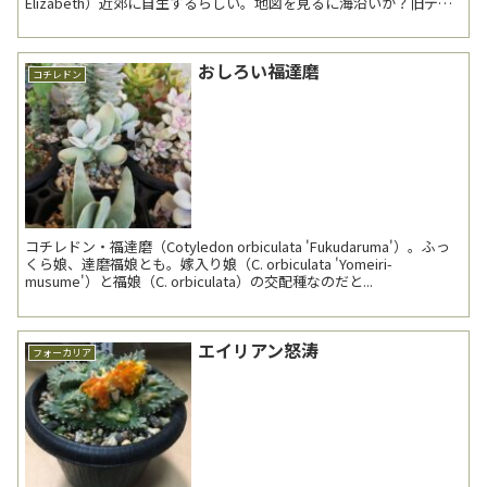
Elizabeth）近郊に自生するらしい。地図を見るに海沿いか？旧デロ
スペルマ（Delo...
おしろい福達磨
コチレドン
コチレドン・福達磨（Cotyledon orbiculata 'Fukudaruma'）。ふっ
くら娘、達磨福娘とも。嫁入り娘（C. orbiculata 'Yomeiri-
musume'）と福娘（C. orbiculata）の交配種なのだと...
エイリアン怒涛
フォーカリア