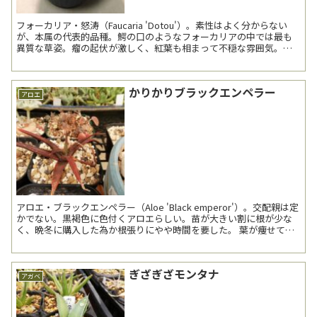
フォーカリア・怒涛（Faucaria 'Dotou'）。素性はよく分からない
が、本属の代表的品種。鰐の口のようなフォーカリアの中では最も
異質な草姿。瘤の起伏が激しく、紅葉も相まって不穏な雰囲気。先
日開花し、5日程で花は萎れてしまった。 ...
かりかりブラックエンペラー
アロエ
アロエ・ブラックエンペラー（Aloe 'Black emperor'）。交配親は定
かでない。黒褐色に色付くアロエらしい。苗が大きい割に根が少な
く、晩冬に購入した為か根張りにやや時間を要した。 葉が痩せてカ
リカリだが、新葉に緑...
ぎざぎざモンタナ
アガベ