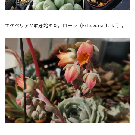
エケベリアが咲き始めた。ローラ（Echeveria ‘Lola’）。