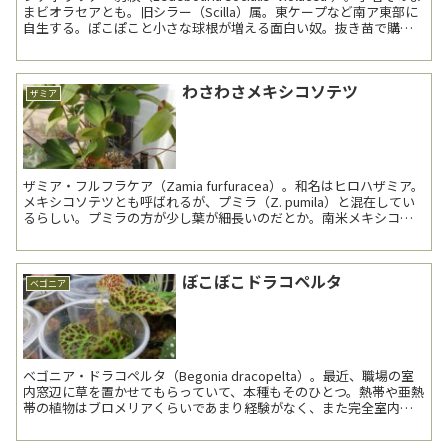
まビオラセアとも。旧シラー（Scilla）属。東ケープなど南ア東部に
自生する。ぽこぽこと小さな球根が増える面白い奴。抜き苗で購
入。動き出したと同時...
わさわさメキシコソテツ
ザミア
ザミア・フルフラケア（Zamia furfuracea）。和名はヒロハザミア。
メキシコソテツとも呼ばれるが、プミラ（Z. pumila）と混在してい
るらしい。プミラの方が少し葉が細長いのだとか。南米メキシコの
ベラクルス（Veracruz）...
ぼこぼこドラコペルタ
ベゴニア
ベゴニア・ドラコペルタ（Begonia dracopelta）。最近、職場の室
内窓辺に草を置かせてもらっていて、本種もそのひとつ。熱帯や亜熱
帯の植物はブロメリアくらいであまり経験がなく、また完全室内と
いうのも初めてで、かなり手探りの感があ...