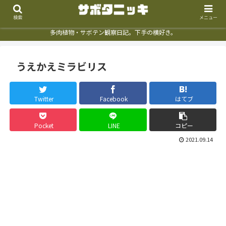
検索
メニュー
多肉植物・サボテン観察日記。下手の横好き。
うえかえミラビリス
Twitter
Facebook
はてブ
Pocket
LINE
コピー
2021.09.14