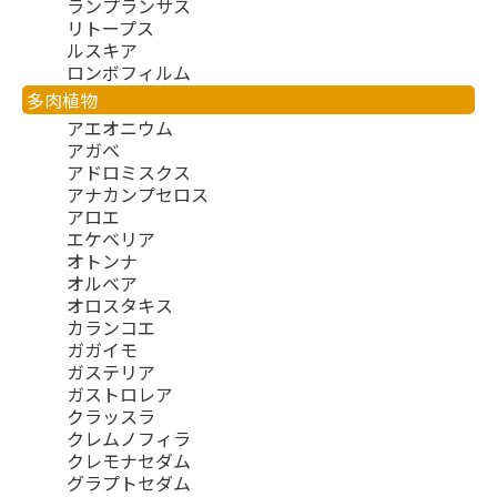
ランプランサス
リトープス
ルスキア
ロンボフィルム
多肉植物
アエオニウム
アガベ
アドロミスクス
アナカンプセロス
アロエ
エケベリア
オトンナ
オルベア
オロスタキス
カランコエ
ガガイモ
ガステリア
ガストロレア
クラッスラ
クレムノフィラ
クレモナセダム
グラプトセダム