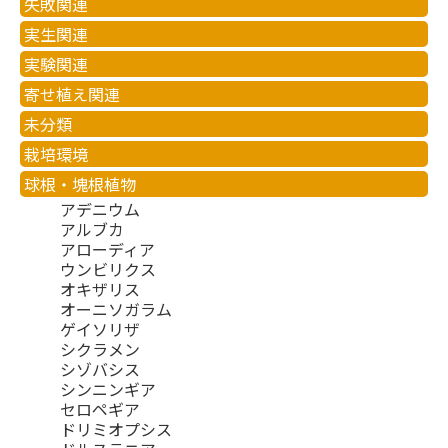
失敗関連
実生関連
実験関連
寄せ植え関連
未分類
栽培環境
球根・塊根植物
アデニウム
アルブカ
アローディア
ウンビリクス
オキザリス
オーニソガラム
ゲイソリザ
シクラメン
シゾバシス
シンニンギア
セロペギア
ドリミオプシス