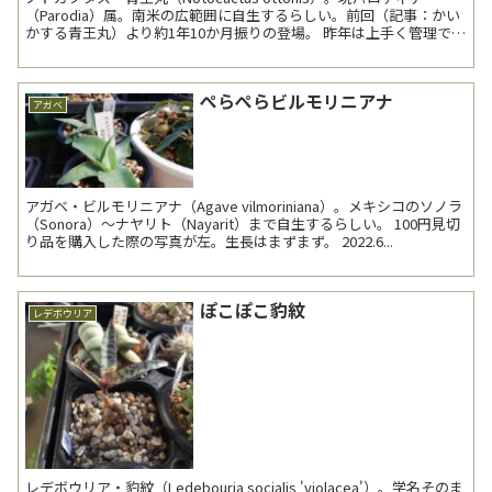
（Parodia）属。南米の広範囲に自生するらしい。前回（記事：かい
かする青王丸）より約1年10か月振りの登場。 昨年は上手く管理でき
ず、花が咲かなかった。 ...
ぺらぺらビルモリニアナ
アガベ
アガベ・ビルモリニアナ（Agave vilmoriniana）。メキシコのソノラ
（Sonora）～ナヤリト（Nayarit）まで自生するらしい。 100円見切
り品を購入した際の写真が左。生長はまずまず。 2022.6...
ぽこぽこ豹紋
レデボウリア
レデボウリア・豹紋（Ledebouria socialis 'violacea'）。学名そのま