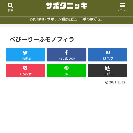
検索
メニュー
多肉植物・サボテン観察日記。下手の横好き。
べびーりーふモノフィラ
Twitter
Facebook
はてブ
Pocket
LINE
コピー
2021.11.12