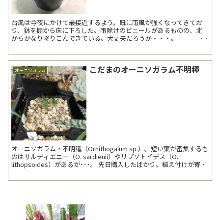
台風は今夜にかけて最接近するよう。既に雨風が強くなってきてお
り、鉢を棚から床に下ろした。雨除けのビニールがあるものの、北
からかなり降りこんできている。大丈夫だろうか・・・。 ------------
--------------------...
こだまのオーニソガラム不明種
オーニソガラム
オーニソガラム・不明種（Ornithogalum sp.）。短い葉が密集するも
のはサルディエニー（O. sardienii）やリプソトイデス（O.
lithopsoides）があるが･･･。 先日購入したばかり。植え付けが寄っ
てしま...