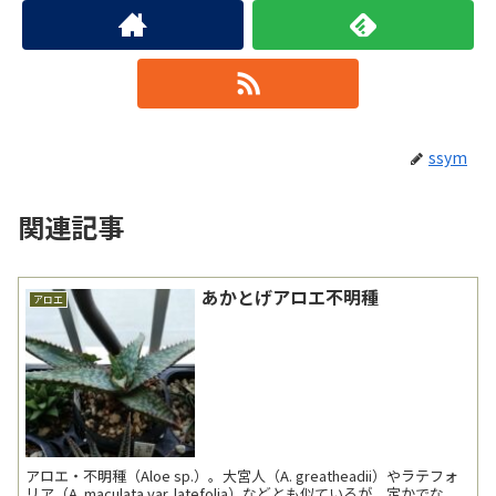
ssym
関連記事
あかとげアロエ不明種
アロエ
アロエ・不明種（Aloe sp.）。大宮人（A. greatheadii）やラテフォ
リア（A. maculata var. latefolia）などとも似ているが、定かでな