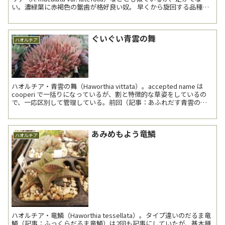
い。濃緑葉に赤褐色の鋸歯が格好良い奴。 早くから旋回する品種
の...
ぐいぐい青雲の舞
ハオルチア
ハオルチア・青雲の舞（Haworthia vittata）。accepted name は
cooperi で一括りになっているが、割と特徴的な草姿をしているの
で、一応区別して管理している。前回（記事：あふれだす青雲の
舞）より約3年振り3回...
あみめもよう竜鱗
ハオルチア
ハオルチア・竜鱗（Haworthia tessellata）。タイプ違いのだるま竜
鱗（記事：ふっくらだるま竜鱗）は2回も記事にしていたが、基本種