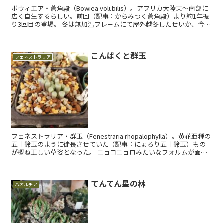
ボウィエア・蒼角殿（Bowiea volubilis）。アフリカ大陸東～南部に
広く自生するらしい。前回（記事：からみつく蒼角殿）より約1年振
り3回目の登場。 冬は無加温フレームにて屋外越冬したせいか、今年
は全体的に動き出しが...
こんぱくと群玉
フェネストラリア
フェネストラリア・群玉（Fenestraria rhopalophylla）。黄花亜種の
五十鈴玉のように徒長させていた（記事：にょろり五十鈴玉）もの
が概ね正しい草姿となった。 ニョロニョロみたいなフォルムが面白
い奴。 昨年1月の...
てんてん星の林
ハオルチア