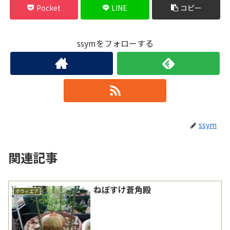
Pocket
LINE
コピー
ssymをフォローする
ssym
関連記事
ねぼすけ蒼角殿
ボウィエア