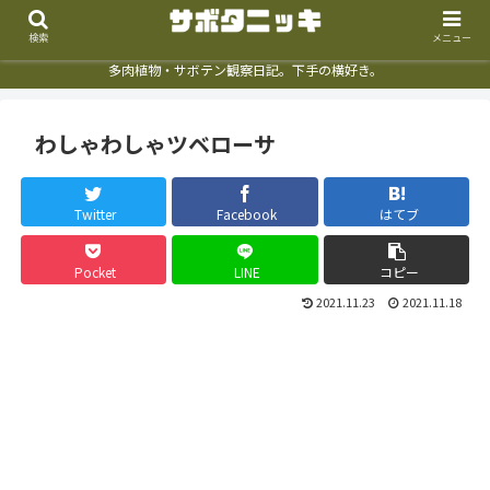
検索
メニュー
多肉植物・サボテン観察日記。下手の横好き。
わしゃわしゃツベローサ
Twitter
Facebook
はてブ
Pocket
LINE
コピー
2021.11.23
2021.11.18