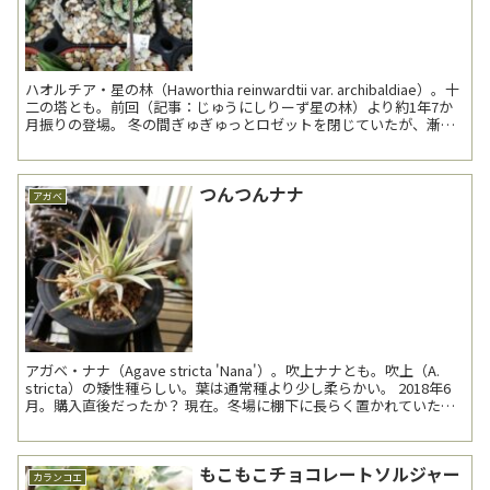
ハオルチア・星の林（Haworthia reinwardtii var. archibaldiae）。十
二の塔とも。前回（記事：じゅうにしりーず星の林）より約1年7か
月振りの登場。 冬の間ぎゅぎゅっとロゼットを閉じていたが、漸く
開いて...
つんつんナナ
アガベ
アガベ・ナナ（Agave stricta 'Nana'）。吹上ナナとも。吹上（A.
stricta）の矮性種らしい。葉は通常種より少し柔らかい。 2018年6
月。購入直後だったか？ 現在。冬場に棚下に長らく置かれていたの
で、葉色...
もこもこチョコレートソルジャー
カランコエ