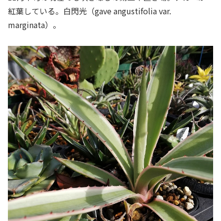
紅葉している。白閃光（gave angustifolia var.
marginata）。