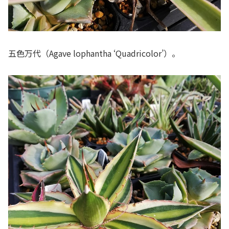
五色万代（Agave lophantha ‘Quadricolor’）。