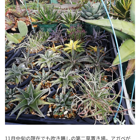
11月中旬の現在でも吹き曝しの第二草置き場。アガベが