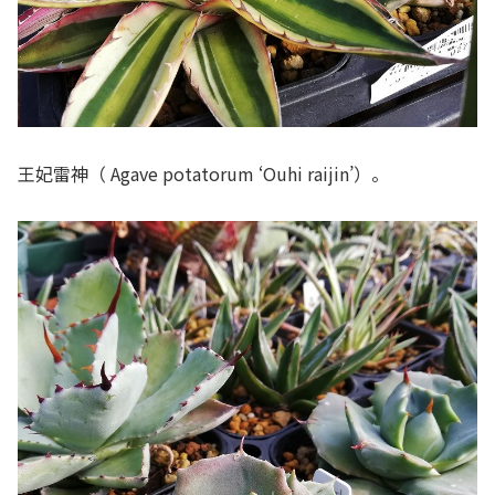
王妃雷神（ Agave potatorum ‘Ouhi raijin’）。