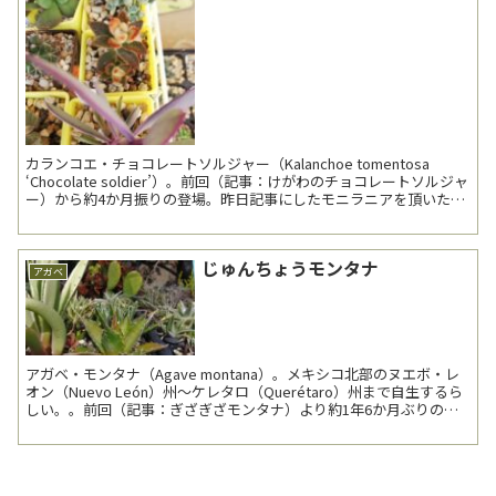
カランコエ・チョコレートソルジャー（Kalanchoe tomentosa
‘Chocolate soldier’）。前回（記事：けがわのチョコレートソルジャ
ー）から約4か月振りの登場。昨日記事にしたモニラニアを頂いた方
から葉挿しで頂いたも...
じゅんちょうモンタナ
アガベ
アガベ・モンタナ（Agave montana）。メキシコ北部のヌエボ・レ
オン（Nuevo León）州～ケレタロ（Querétaro）州まで自生するら
しい。。前回（記事：ぎざぎざモンタナ）より約1年6か月ぶりの登
場。 今シー...