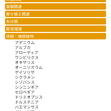
実験関連
寄せ植え関連
未分類
栽培環境
球根・塊根植物
アデニウム
アルブカ
アローディア
ウンビリクス
オキザリス
オーニソガラム
ゲイソリザ
シクラメン
シゾバシス
シンニンギア
セロペギア
ドリミオプシス
ドルステニア
ハエマンサス