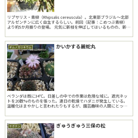
リプサリス・青柳（Rhipsalis cereuscula）。北東部ブラジル～北部
アルゼンチンに広く自生するらしい。前回（記事：こめつぶ青柳）
より約5か月振りの登場。 元気に新枝を伸ばしてはいるものの、新枝
は本種らしい雰囲気がない。 ...
かいかする麗蛇丸
ギムノカリキウム
ベランダは既に34℃。日差しの中での作業は危険な域に。遮光ネッ
トを20数%のものを張った。連日の乾燥でハダニが発生している。
温暖化はまやかしと言われたりもするが、園芸趣味の人間にとって
は、真実として肌身に感じることのように思う。ジャイアント...
ぎゅうぎゅう三保の松
サボテン