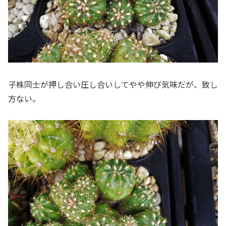
子株同士が押し合い圧し合いしてやや伸び気味だが、致し
方ない。