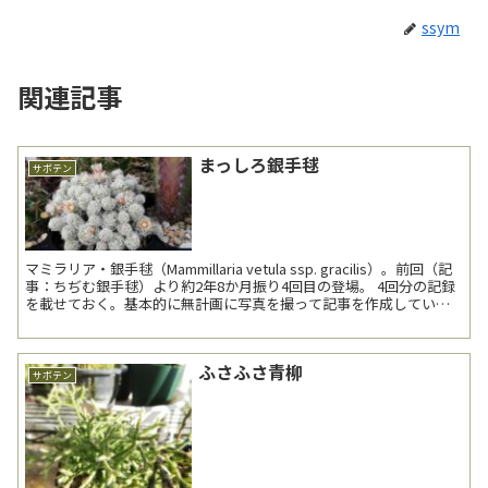
ssym
関連記事
まっしろ銀手毬
サボテン
マミラリア・銀手毬（Mammillaria vetula ssp. gracilis）。前回（記
事：ちぢむ銀手毬）より約2年8か月振り4回目の登場。 4回分の記録
を載せておく。基本的に無計画に写真を撮って記事を作成している
私...
ふさふさ青柳
サボテン