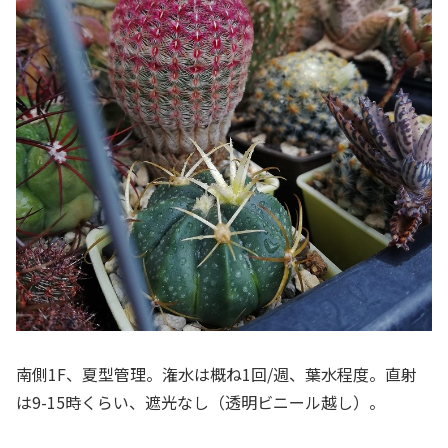
南側1F、夏型管理。潅水は概ね1回/週、葉水程度。直射
は9-15時くらい、遮光なし（透明ビニール越し）。