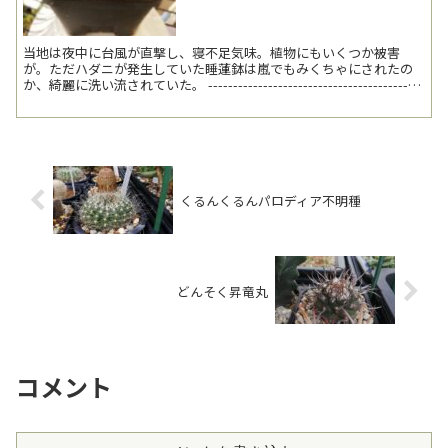
当地は夜中に台風が直撃し、寝不足気味。植物にもいくつか被害
が。ただハダニが発生していた睡蓮鉢は嵐でもみくちゃにされたの
か、綺麗に洗い流されていた。 -------------------------------------------
--...
くるんくるんパロディア不明種
どんそく昇竜丸
コメント