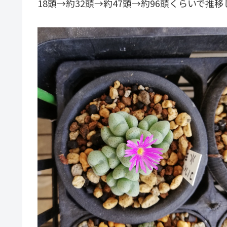
18頭→約32頭→約47頭→約96頭くらいで推