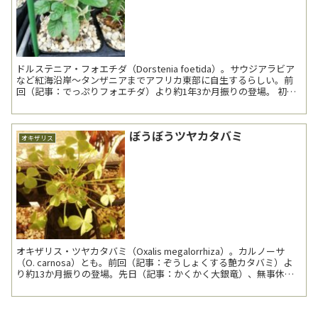
ドルステニア・フォエチダ（Dorstenia foetida）。サウジアラビア
など紅海沿岸～タンザニアまでアフリカ東部に自生するらしい。前
回（記事：でっぷりフォエチダ）より約1年3か月振りの登場。 初夏
に植え替えた為か、昨年に比し葉の...
ぼうぼうツヤカタバミ
オキザリス
オキザリス・ツヤカタバミ（Oxalis megalorrhiza）。カルノーサ
（O. carnosa）とも。前回（記事：ぞうしょくする艶カタバミ）よ
り約13か月振りの登場。先日（記事：かくかく大銀竜）、無事休眠
から覚めて、可愛らしい新芽を出...