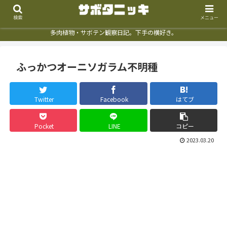
検索
メニュー
多肉植物・サボテン観察日記。下手の横好き。
ふっかつオーニソガラム不明種
Twitter
Facebook
はてブ
Pocket
LINE
コピー
2023.03.20