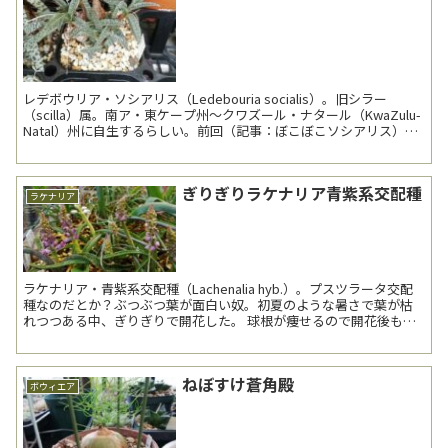
レデボウリア・ソシアリス（Ledebouria socialis）。旧シラー
（scilla）属。南ア・東ケープ州～クワズール・ナタール（KwaZulu-
Natal）州に自生するらしい。前回（記事：ぼこぼこソシアリス）よ
り約9か月振りの登場。...
ぎりぎりラケナリア青紫系交配種
ラケナリア
ラケナリア・青紫系交配種（Lachenalia hyb.）。プスツラータ交配
種なのだとか？ぶつぶつ葉が面白い奴。初夏のような暑さで葉が枯
れつつある中、ぎりぎりで開花した。 球根が痩せるので開花後も葉
を保ってほしいのだが厳しい...
ねぼすけ蒼角殿
ボウィエア