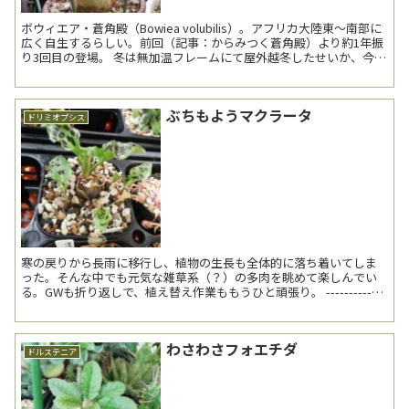
ボウィエア・蒼角殿（Bowiea volubilis）。アフリカ大陸東～南部に
広く自生するらしい。前回（記事：からみつく蒼角殿）より約1年振
り3回目の登場。 冬は無加温フレームにて屋外越冬したせいか、今年
は全体的に動き出しが...
ぶちもようマクラータ
ドリミオプシス
寒の戻りから長雨に移行し、植物の生長も全体的に落ち着いてしま
った。そんな中でも元気な雑草系（？）の多肉を眺めて楽しんでい
る。GWも折り返しで、植え替え作業ももうひと頑張り。 -------------
-------------------...
わさわさフォエチダ
ドルステニア