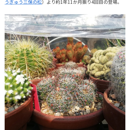
うぎゅう三保の松
）より約1年11か月振り4回目の登場。