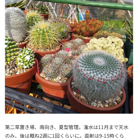
第二草置き場、南向き、夏型管理。潅水は11月まで天水
のみ、後は概ね2週に1回くらいに。直射は9-15時くら