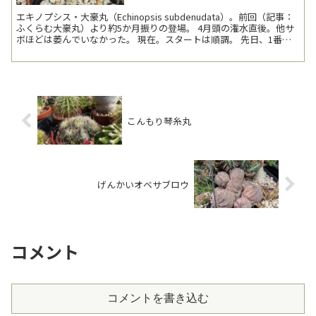
エキノプシス・大豪丸（Echinopsis subdenudata）。前回（記事：
ふくらむ大豪丸）より約5か月振りの登場。 4月頭の潅水直後。他サ
ボほどは萎んでいなかった。 現在。スタートは順調。 先日、1番花
を見逃したこ...
こんもり琴糸丸
げんかいオベサブロウ
コメント
コメントを書き込む