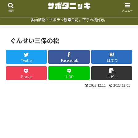
検索
メニュー
多肉植物・サボテン観察日記。下手の横好き。
ぐんせい三保の松
Twitter
Facebook
はてブ
Pocket
LINE
コピー
2023.12.11
2023.12.01