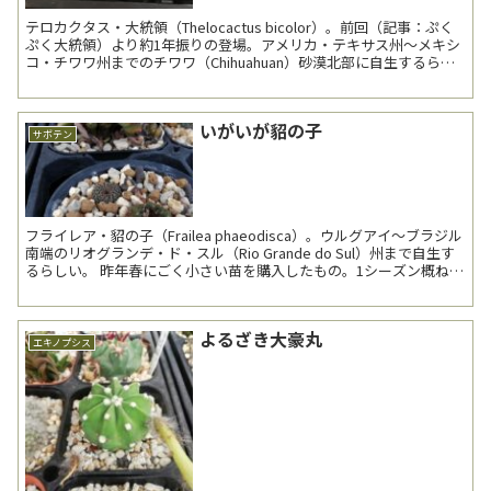
テロカクタス・大統領（Thelocactus bicolor）。前回（記事：ぷく
ぷく大統領）より約1年振りの登場。アメリカ・テキサス州～メキシ
コ・チワワ州までのチワワ（Chihuahuan）砂漠北部に自生するらし
い。 前回は右上の1株...
いがいが貂の子
サボテン
フライレア・貂の子（Frailea phaeodisca）。ウルグアイ～ブラジル
南端のリオグランデ・ド・スル（Rio Grande do Sul）州まで自生す
るらしい。 昨年春にごく小さい苗を購入したもの。1シーズン概ね順
調...
よるざき大豪丸
エキノプシス