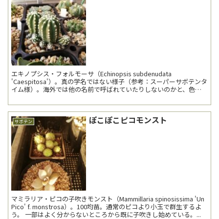
エキノプシス・フォルモーサ（Echinopsis subdenudata
'Caespitosa'）。真の学名ではない様子（参考：スーパーサボテンタ
イム様）。海外では他の名前で呼ばれていたりしないのかと、色々
と調べたものの、E. subde...
ぽこぽこピコモンスト
サボテン
マミラリア・ピコの子吹きモンスト（Mammillaria spinosissima 'Un
Pico' f. monstrosa）。100均苗。通常のピコより小玉で群生するよ
う。 一部はよく分からないところから既に子吹きし始めている。...