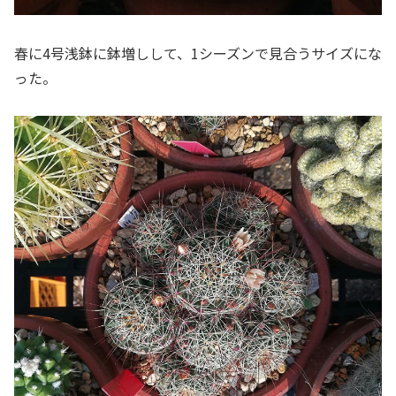
春に4号浅鉢に鉢増しして、1シーズンで見合うサイズにな
った。