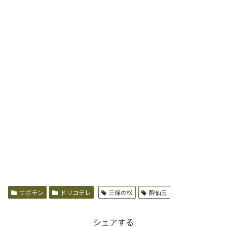
サボテン
ドリコテレ
三保の松
酔仙玉
シェアする