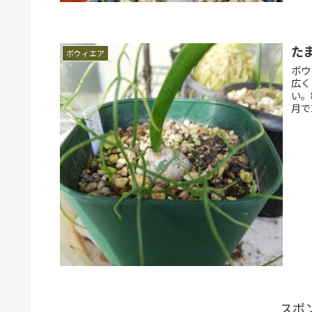
た
ボウィエア
ボウ
広く
い。8月
月で2
スポ