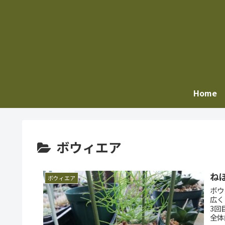
Home
ボウィエア
ね
ボウィエア
ボウ
広く
3回目の登場。 冬
全体