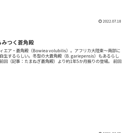
2022.07.18
らみつく蒼角殿
ィエア・蒼角殿（Bowiea volubilis）。アフリカ大陸東～南部に
自生するらしい。冬型の大蒼角殿（B. gariepensis）もあるらし
前回（記事：たまねぎ蒼角殿）より約1年5か月振りの登場。 前回
.