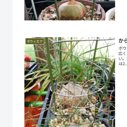
か
ボウィエア
ボウ
広く
い。
は2..