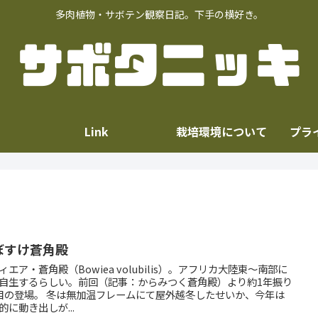
多肉植物・サボテン観察日記。下手の横好き。
Link
栽培環境について
プラ
ぼすけ蒼角殿
ィエア・蒼角殿（Bowiea volubilis）。アフリカ大陸東～南部に
自生するらしい。前回（記事：からみつく蒼角殿）より約1年振り
は無加温フレームにて屋外越冬したせいか、今年は
的に動き出しが...