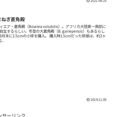
2021.06.25
まねぎ蒼角殿
ィエア・蒼角殿（Bowiea volubilis）。アフリカ大陸東～南部に
自生するらしい。冬型の大蒼角殿（B. gariepensis）もあるらし
末に1.5cmの小球を購入。 購入時1.5cmだった球根は、約2ヶ
...
2019.11.05
ンサーリンク