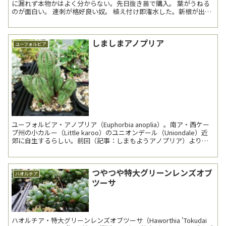
に漏れず本物かはよく分からない。先日抜き苗で購入。 葉がうねる
のが面白い。 連刺が格好良い奴。 植え付け即潅水した。新根が出始
めていたので大丈夫だ...
しましまアノプリア
ユーフォルビア
ユーフォルビア・アノプリア（Euphorbia anoplia）。南ア・西ケー
プ州の小カルー（Little karoo）のユニオンデール（Uniondale）近
郊に自生するらしい。前回（記事：しまもようアノプリア）より約1
年10か月振りの登...
つやつや特大グリーンレンズオブ
ハオルチア
ツーサ
ハオルチア・特大グリーンレンズオブツーサ（Haworthia 'Tokudai