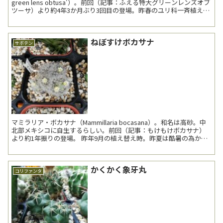
green lens obtusa'）。前回（記事：ふえる特大グリーンレンズオブ
ツーサ）より約4年3か月ぶり3回目の登場。昨春のユリ科一斉植え替
えに際し、群生...
ねぼすけボカサナ
サボテン
マミラリア・ボカサナ（Mammillaria bocasana）。和名は高砂。中
北部メキシコに自生するらしい。前回（記事：もけもけボカサナ）
より約1年振りの登場。 昨年9月の植え替え時。昨夏は酷暑の為か、
あるいは自分で配合した用土に長...
かくかく象牙丸
コリファンタ