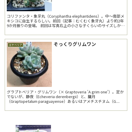
コリファンタ・象牙丸（Coryphantha elephantidens）。中～南部メ
キシコに自生するらしい。前回（記事：むくむく象牙丸）より約2年
9か月振りの登場。 前回は写真右上の小さな子くらいのサイズしかな
かったが、さ...
そっくりグリムワン
エケベリア
グラプトベリア・グリムワン（× Graptoveria 'A grim one'）。定か
でないが、静夜（Echeveria derenbergii）と、朧月
（Graptopetalum paraguayense）あるいはアメチスチヌム（G....