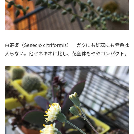
白寿楽（Senecio citriformis）。ガクにも雄蕊にも紫色は
入らない。他セネキオに比し、花全体もややコンパクト。