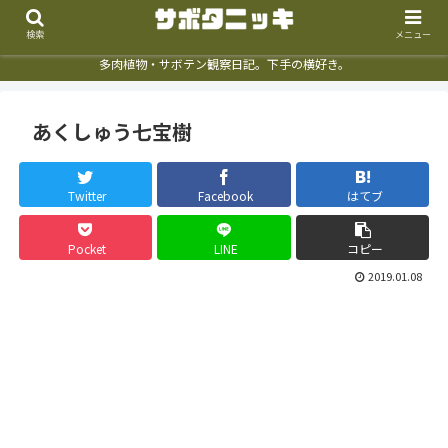
検索
メニュー
多肉植物・サボテン観察日記。下手の横好き。
あくしゅう七宝樹
Twitter
Facebook
はてブ
Pocket
LINE
コピー
2019.01.08