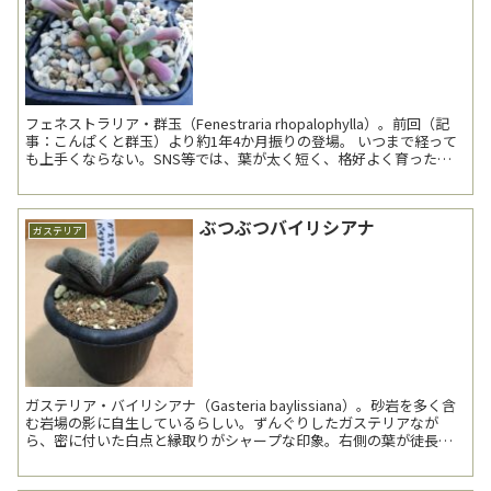
フェネストラリア・群玉（Fenestraria rhopalophylla）。前回（記
事：こんぱくと群玉）より約1年4か月振りの登場。 いつまで経って
も上手くならない。SNS等では、葉が太く短く、格好よく育ったも
のを見かける。どうすれ...
ぶつぶつバイリシアナ
ガステリア
ガステリア・バイリシアナ（Gasteria baylissiana）。砂岩を多く含
む岩場の影に自生しているらしい。ずんぐりしたガステリアなが
ら、密に付いた白点と縁取りがシャープな印象。右側の葉が徒長気
味。日照方向には注意していたつもりだった...