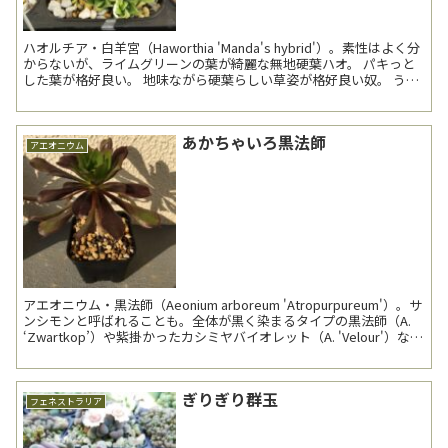
ハオルチア・白羊宮（Haworthia 'Manda's hybrid'）。素性はよく分
からないが、ライムグリーンの葉が綺麗な無地硬葉ハオ。 パキっと
した葉が格好良い。 地味ながら硬葉らしい草姿が格好良い奴。 うっ
すらと結...
あかちゃいろ黒法師
アエオニウム
アエオニウム・黒法師（Aeonium arboreum 'Atropurpureum'）。サ
ンシモンと呼ばれることも。全体が黒く染まるタイプの黒法師（A.
‘Zwartkop’）や紫掛かったカシミヤバイオレット（A. 'Velour'）な
ど...
ぎりぎり群玉
フェネストラリア