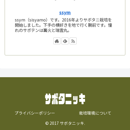
ssym
ssym（sisyamo）です。2016年よりサボタニ栽培を
開始しました。下手の横好きを地で行く腕前です。憧
れのサボテンは篝火と瑞雲丸。
プライバシーポリシー
栽培環境について
© 2017 サボタニッキ.