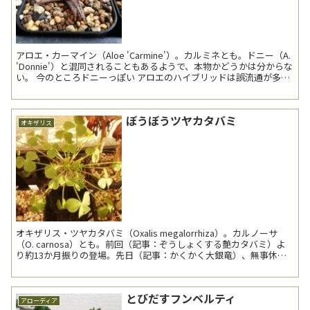
アロエ・カーマイン（Aloe 'Carmine'）。カルミネとも。ドニー（A.
'Donnie'）と混同されることもあるようで、本物かどうかは分からな
い。 今のところドニーっぽい アロエのハイブリッドは誤流通が多い
印象である。「...
ぼうぼうツヤカタバミ
オキザリス
オキザリス・ツヤカタバミ（Oxalis megalorrhiza）。カルノーサ
（O. carnosa）とも。前回（記事：ぞうしょくする艶カタバミ）よ
り約13か月振りの登場。先日（記事：かくかく大銀竜）、無事休眠
から覚めて、可愛らしい新芽を出...
とびだすフンベルティ
アローディア