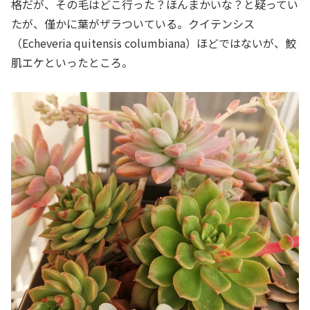
格だが、その毛はどこ行った？ほんまかいな？と疑ってい
たが、僅かに葉がザラついている。クイテンシス
（
Echeveria quitensis columbiana
）ほどではないが、鮫
肌エケといったところ。