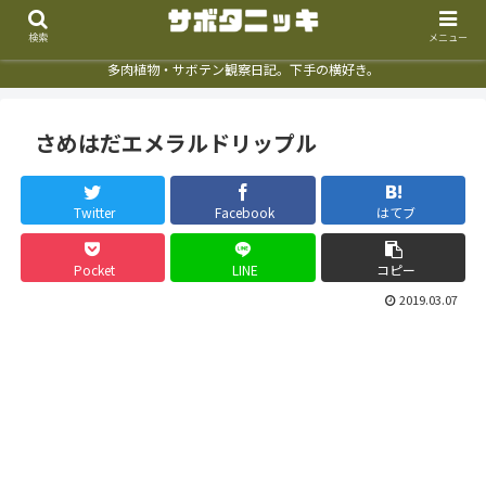
検索
メニュー
多肉植物・サボテン観察日記。下手の横好き。
さめはだエメラルドリップル
Twitter
Facebook
はてブ
Pocket
LINE
コピー
2019.03.07