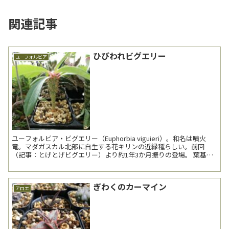
関連記事
ひびわれビグエリー
ユーフォルビア
ユーフォルビア・ビグエリー（Euphorbia viguieri）。和名は噴火
竜。マダガスカル北部に自生する花キリンの近縁種らしい。前回
（記事：とげとげビグエリー）より約1年3か月振りの登場。 葉基の
赤が美しい。 GWのユーフォ...
ぎわくのカーマイン
アロエ