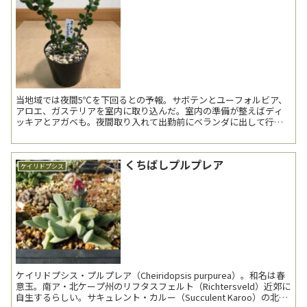
当地域では夜間5℃を下回るとの予報。サボテンとユーフォルビア、
アロエ、ガステリアを室内に取り込んだ。室内の準備が整えばディ
ッキアとアガベも。夜間取り入れて出勤前にベランダに出して行か
ねばならない。明日からは20分早く起きよう・・・。 --...
くちばしプルプレア
ケイリドプシス
ケイリドプシス・プルプレア（Cheiridopsis purpurea）。和名は春
意玉。南ア・北ケープ州のリフタスフェルト（Richtersveld）近郊に
自生するらしい。サキュレント・カルー（Succulent Karoo）の北端