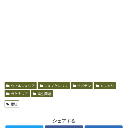
ウィルコキシア
エキノケレウス
サボテン
ムスカリ
ラケナリア
実生関連
銀紐
シェアする