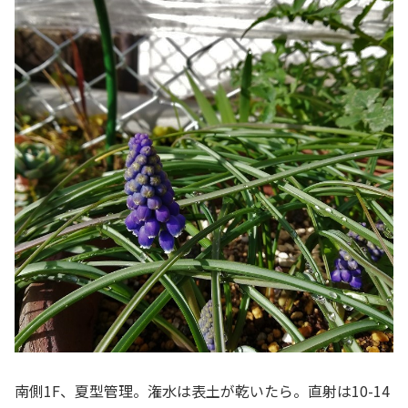
南側1F、夏型管理。潅水は表土が乾いたら。直射は10-14