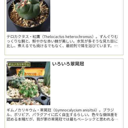
テロカクタス・紅鷹（Thelocactus heterochromus）。ずんぐりむ
っくりな胴と、鮮やかな赤い棘が美しい。水気が多そうな見た目に
比し、煮えるでも焼けるでもなく、最前列で陽を浴びています。丈
夫な品種なのでしょうか。 寄っ...
いろいろ翠晃冠
ギムノカリキウム
ギムノカリキウム・翠晃冠（Gymnocalycium anisitsii）。ブラジ
ル、ボリビア、パラグアイに広く自生するらしい。色々な個体差を
認める本種だが、我が家の翠晃冠では最もベーシックと思われるも
の。翠晃冠1号と呼ぶ。 緋花玉（...