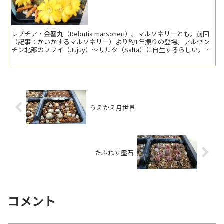
レブチア・金簪丸（Rebutia marsoneri）。マルソネリーとも。前回
（記事：かいかするマルソネリー）より約1年振りの登場。アルゼン
チン北部のフフイ（Jujuy）～サルタ（Salta）に自生するらしい。ア
ンデス山脈の東側であり、ユン...
うえかえ月世界
たふねす盤石
コメント