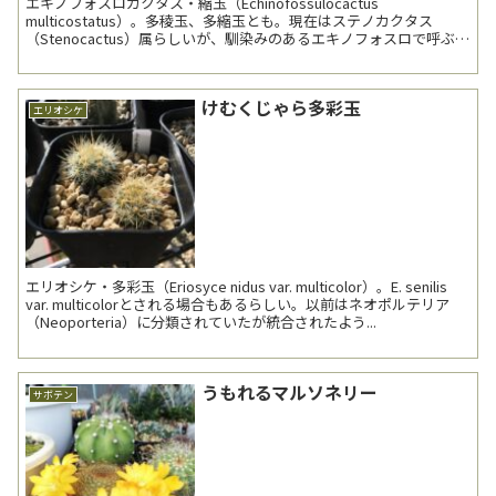
エキノフォスロカクタス・縮玉（Echinofossulocactus
multicostatus）。多稜玉、多縮玉とも。現在はステノカクタス
（Stenocactus）属らしいが、馴染みのあるエキノフォスロで呼ぶ。
北メキシコに自生する、多稜サ...
けむくじゃら多彩玉
エリオシケ
エリオシケ・多彩玉（Eriosyce nidus var. multicolor）。E. senilis
var. multicolorとされる場合もあるらしい。以前はネオポルテリア
（Neoporteria）に分類されていたが統合されたよう...
うもれるマルソネリー
サボテン