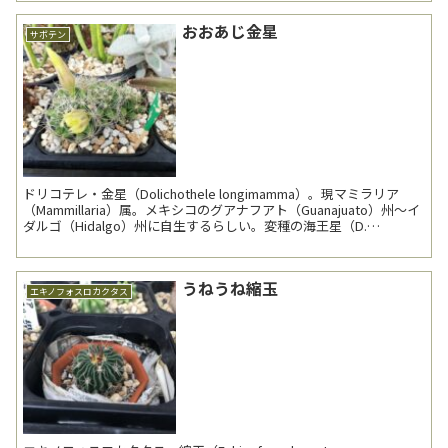
おおあじ金星
サボテン
ドリコテレ・金星（Dolichothele longimamma）。現マミラリア
（Mammillaria）属。メキシコのグアナフアト（Guanajuato）州～イ
ダルゴ（Hidalgo）州に自生するらしい。変種の海王星（D.
longima...
うねうね縮玉
エキノフォスロカクタス