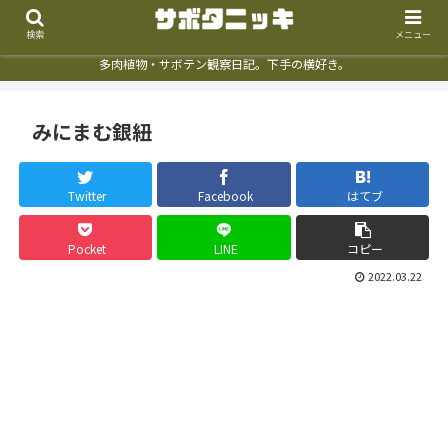
検索
メニュー
多肉植物・サボテン観察日記。下手の横好き。
みにまむ銀紐
Twitter
Facebook
はてブ
Pocket
LINE
コピー
2022.03.22