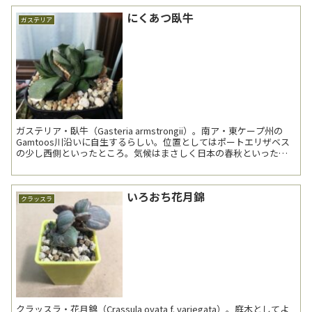
にくあつ臥牛
ガステリア
ガステリア・臥牛（Gasteria armstrongii）。南ア・東ケープ州の
Gamtoos川沿いに自生するらしい。位置としてはポートエリザベス
の少し西側といったところ。気候はまさしく日本の春秋といった感
じ（参考サイト：PlantZAf...
いろおち花月錦
クラッスラ
クラッスラ・花月錦（Crassula ovata f. variegata）。庭木としてよ