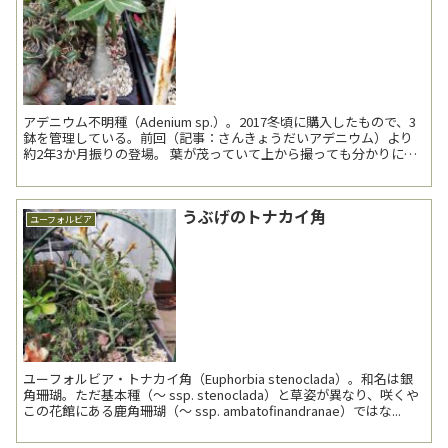
アデニウム不明種（Adenium sp.）。2017冬頃に購入したもので、3
鉢を管理している。前回（記事：さんきょうだいアデニウム）より
約2年3か月振りの登場。 葉が茂っていて上から撮っても分かりにく
いが、3本に枝分かれして...
うぶげのトナカイ角
ユーフォルビア
ユーフォルビア・トナカイ角（Euphorbia stenoclada）。和名は銀
角珊瑚。ただ基本種（～ ssp. stenoclada）と草姿が異なり、咲くや
この花館にある鹿角珊瑚（～ ssp. ambatofinandranae）ではな...