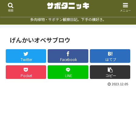
検索
メニュー
多肉植物・サボテン観察日記。下手の横好き。
げんかいオベサブロウ
Twitter
Facebook
はてブ
Pocket
LINE
コピー
2023.12.05