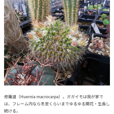
修羅道（Huernia macrocarpa）。ガガイモは我が家で
は、フレーム内なら冬至くらいまでゆるゆる開花・生長し
続ける。