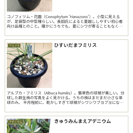
コノフィツム・花園（Conophytum 'Hanazono'）。小型に見える
が、足袋型の中型種らしい。長田氏によると夏越ししやすい初心者
向け品種とのこと。確かにうちでも、夏にシワが寄ることもなく、
また秋の根出しも必要なかった。頼もしい限り...
ひすいだまフミリス
アルブカ
アルブカ・フミリス（Albuca humilis）。翡翠色の球根が美しい。分
球した群生株の写真をよく見かける。うちの株はまだまだ小さな単
球のみ。 半月程前に、乾かしすぎて球根がシワシワブヨブヨになっ
てしまった。慌てて潅水すると翌日はパ...
きゅうみんまえアデニウム
アデニウム