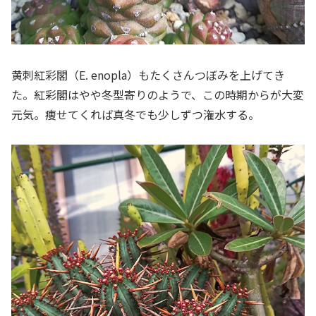
黄刺紅彩閣（E. enopla）もたくさんつぼみを上げてき
た。紅彩閣はやや冬型寄りのようで、この時期からが大変
元気。痩せてくれば真冬でも少しずつ潅水する。