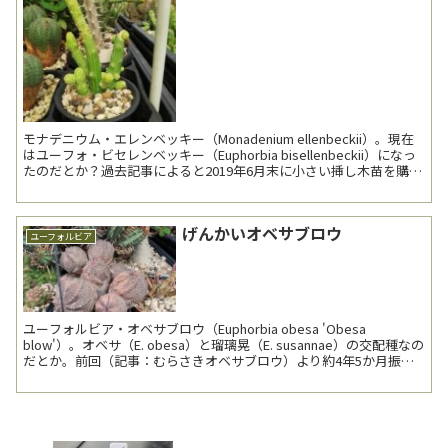
モナデニウム・エレンベッキー（Monadenium ellenbeckii）。現在
はユーフォ・ビセレンベッキー（Euphorbia bisellenbeckii）になっ
たのだとか？過去記事によると2019年6月末に小さい挿し木苗を購入
した...
げんかいオベサブロウ
ユーフォルビア
ユーフォルビア・オベサブロウ（Euphorbia obesa 'Obesa
blow'）。オベサ（E. obesa）と瑠璃晃（E. susannae）の交配種なの
だとか。前回（記事：むらさきオベサブロウ）より約4年5か月振り3
回目の登場。...