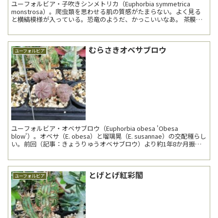
ユーフォルビア・子吹きシンメトリカ（Euphorbia symmetrica
monstrosa）。爬虫類を思わせる肌の質感がたまらない。よく見る
と横縞模様が入っている。恐竜のようだ、かっこいいなあ。 茶膜が
上がっている。個人的には茶...
むらさきオベサブロウ
ユーフォルビア
ユーフォルビア・オベサブロウ（Euphorbia obesa 'Obesa
blow'）。オベサ（E. obesa）と瑠璃晃（E. susannae）の交配種らし
い。前回（記事：きょうりゅうオベサブロウ）より約1年8か月振り
の登場。 ...
とげとげ紅彩閣
ユーフォルビア