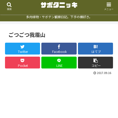
検索
メニュー
多肉植物・サボテン観察日記。下手の横好き。
ごつごつ我眉山
Twitter
Facebook
はてブ
Pocket
LINE
コピー
2017.09.16