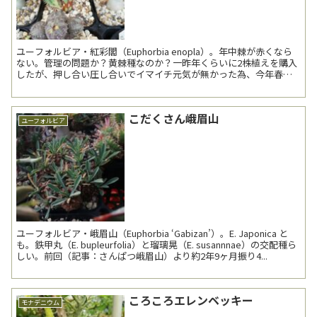
ユーフォルビア・紅彩閣（Euphorbia enopla）。年中棘が赤くなら
ない。管理の問題か？黄棘種なのか？一昨年くらいに2株植えを購入
したが、押し合い圧し合いでイマイチ元気が無かった為、今年春に
株分けした。こちらは1号。 日照方向...
こだくさん峨眉山
ユーフォルビア
ユーフォルビア・峨眉山（Euphorbia ‘Gabizan’）。E. Japonica と
も。鉄甲丸（E. bupleurfolia）と瑠璃晃（E. susannnae）の交配種ら
しい。前回（記事：さんぱつ峨眉山）より約2年9ヶ月振り4...
ころころエレンベッキー
モナデニウム