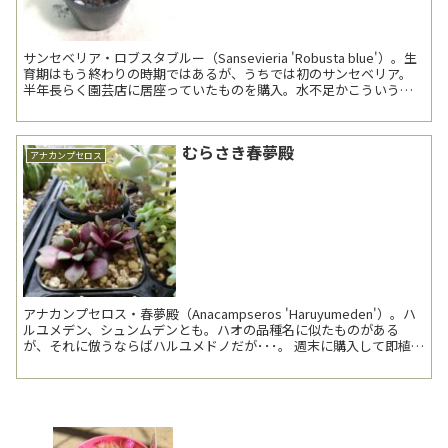
サンセベリア・ロブスタブルー（Sansevieria 'Robusta blue'）。生
育期はもう終わりの時期ではあるが、うちでは初のサンセベリア。
半年長らく園芸店に居座っていたものを購入。水不足かこういう品
種なのか葉がよ...
むらさき春夢殿
アナカンプセロス
アナカンプセロス・春夢殿（Anacampseros 'Haruyumeden'）。ハ
ルユメデン、シュンムデンとも。ハオの品種名に似たものがある
が、それに倣うならばハルユメドノだが･･･。 週末に購入して即植え
替え。 吹雪の松（A...