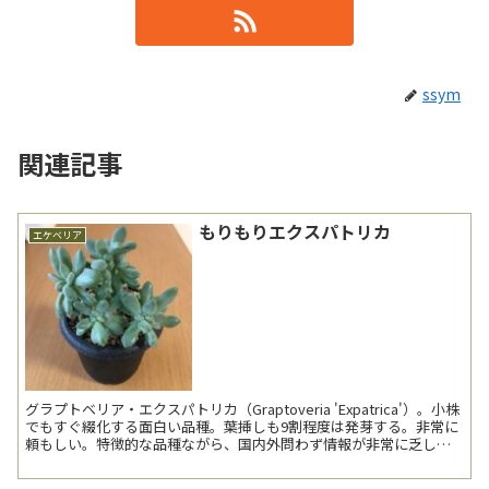
ssym
関連記事
もりもりエクスパトリカ
エケベリア
グラプトベリア・エクスパトリカ（Graptoveria 'Expatrica'）。小株
でもすぐ綴化する面白い品種。葉挿しも9割程度は発芽する。非常に
頼もしい。特徴的な品種ながら、国内外問わず情報が非常に乏し
く、素性がまったく分からない。一体...