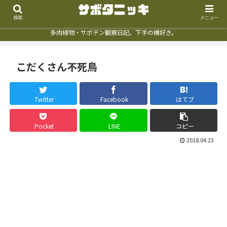
検索
メニュー
多肉植物・サボテン観察日記。下手の横好き。
こだくさん不死鳥
Twitter
Facebook
はてブ
Pocket
LINE
コピー
2018.04.23