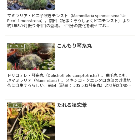
マミラリア・ピコ子吹きモンスト（Mammillaria spinosissima ‘Un
Pico’ f. monstrosa）。前回（記事：ぞうしょくピコモンスト）より
約1年5か月振り4回目の登場。 4回分の変化を載せてお...
こんもり琴糸丸
ドリコテレ
ドリコテレ・琴糸丸（Dolichothele camptotricha）。曲毛丸とも。
現マミラリア（Mammillaria）。メキシコ・クエレタロ東部の砂漠地
帯に自生するらしい。前回（記事：うねうね琴糸丸）より約2年振り
4回目の登場。 ...
たれる猿恋葦
サボテン