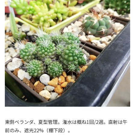
東側ベランダ、夏型管理。潅水は概ね1回/2週。直射は午
前のみ、遮光22%（棚下段）。