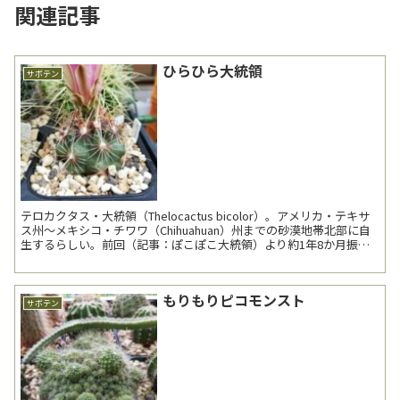
関連記事
ひらひら大統領
サボテン
テロカクタス・大統領（Thelocactus bicolor）。アメリカ・テキサ
ス州～メキシコ・チワワ（Chihuahuan）州までの砂漠地帯北部に自
生するらしい。前回（記事：ぽこぽこ大統領）より約1年8か月振り4
回目の登場。 ...
もりもりピコモンスト
サボテン