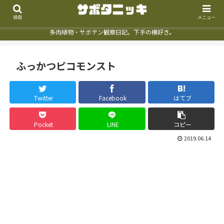
検索
メニュー
多肉植物・サボテン観察日記。下手の横好き。
ふっかつピコモンスト
Twitter
Facebook
はてブ
Pocket
LINE
コピー
2019.06.14