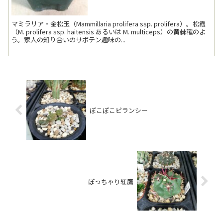
マミラリア・金松玉（Mammillaria prolifera ssp. prolifera）。松霞
（M. prolifera ssp. haitensis あるいは M. multiceps）の黄棘種のよ
う。家人の知り合いのサボテン趣味の...
ぽこぽこピランシー
ぽっちゃり紅鷹