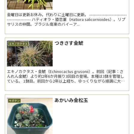
金曜日は更新お休み。代わりに土曜日に更新。 -------------------------
---------------- ハティオラ・猿恋葦（Hatiora salicornioides）。リプ
サリスの仲間。ブラジル南東のバイーア...
つきさす金鯱
エキノカクタス
エキノカクタス・金鯱（Echinocactus grusonii）。前回（記事：さ
んれん金鯱）より約2年6か月振り3回目の登場。本種は3鉢を管理し
ている。 1鉢目。前回から2年以上経ち、ゆっくりながら順調に大き
くなっているよ...
あかいみ金松玉
サボテン