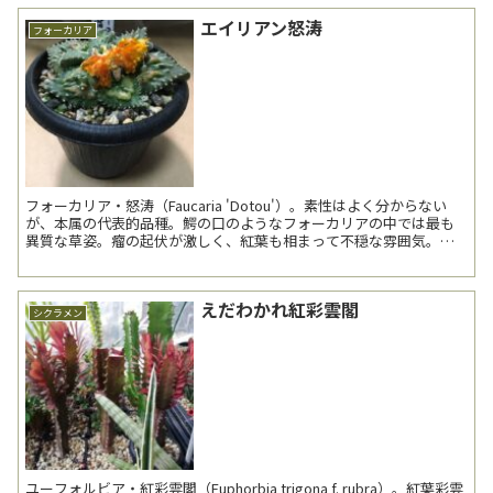
エイリアン怒涛
フォーカリア
フォーカリア・怒涛（Faucaria 'Dotou'）。素性はよく分からない
が、本属の代表的品種。鰐の口のようなフォーカリアの中では最も
異質な草姿。瘤の起伏が激しく、紅葉も相まって不穏な雰囲気。先
日開花し、5日程で花は萎れてしまった。 ...
えだわかれ紅彩雲閣
シクラメン
ユーフォルビア・紅彩雲閣（Euphorbia trigona f. rubra）。紅葉彩雲