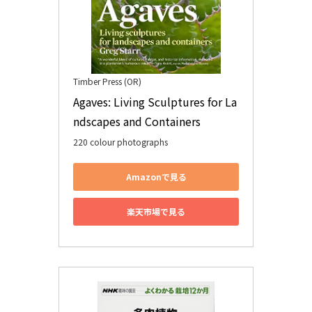
Timber Press (OR)
Agaves: Living Sculptures for La
ndscapes and Containers
220 colour photographs
Amazonで見る
楽天市場で見る