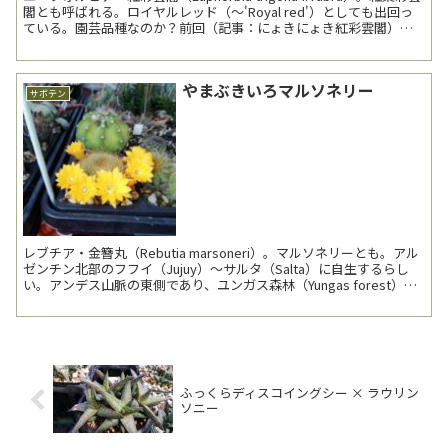
閣とも呼ばれる。ロイヤルレッド（～'Royal red'）としても出回っ
ている。園芸品種なのか？前回（記事：にょきにょき紅彩雲閣）よ
り約か月振りの登...
やまぶきいろマルソネリー
サボテン
レブチア・金簪丸（Rebutia marsoneri）。マルソネリーとも。アル
ゼンチン北部のフフイ（Jujuy）～サルタ（Salta）に自生するらし
い。アンデス山脈の東側であり、ユンガス森林（Yungas forest）の
南端辺り？と思わ...
ふっくらディスコイングシー × ラウリン
ソニー