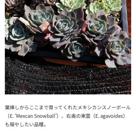
葉挿しからここまで育ってくれたメキシカンスノーボール
（E. ‘Mexcan Snowball’）、右奥の東雲（E. agavoides）
も殖やしたい品種。