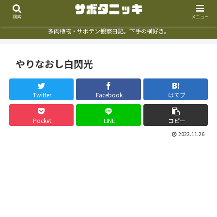
検索
メニュー
多肉植物・サボテン観察日記。下手の横好き。
やりなおし白閃光
Twitter
Facebook
はてブ
Pocket
LINE
コピー
2022.11.26