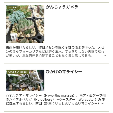
がんじょうガメラ
ハオルチア
梅雨が開けたらしい。昨日メセンを除く全鉢の潅水を行った。メセ
ンのうちフォーカリアなどは軽く潅水。すっきりしない天気で蒸れ
が怖いが、急な強光を心配することもなく良し悪しである。 ---------
------------------- ハ...
ひかげのマライシー
ハオルチア（軟葉）
ハオルチア・マライシー（Haworthia maraisii）。南ア・西ケープ州
のハイデルベルグ（Heidelberg）～ウースター（Worcester）近郊
に自生するらしい。前回（記事：いっしんいったいマライシー）よ
り約1年ぶり4回目の...