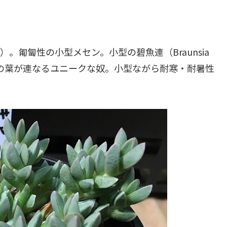
ata）。匍匐性の小型メセン。小型の碧魚連（Braunsia
の手型の葉が連なるユニークな奴。小型ながら耐寒・耐暑性