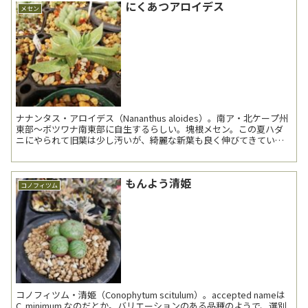
にくあつアロイデス
メセン
ナナンタス・アロイデス（Nananthus aloides）。南ア・北ケープ州
東部～ボツワナ南東部に自生するらしい。塊根メセン。この夏ハダ
ニにやられて旧葉は少し汚いが、綺麗な新葉も良く伸びてきてい
る。 肉厚の葉。このブツブツした奴らが...
もんよう清姫
コノフィツム
コノフィツム・清姫（Conophytum scitulum）。accepted nameは
C. minimum なのだとか。バリエーションのある品種のようで、選別