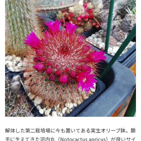
解体した第二栽培場に今も置いてある実生オリーブ鉢。勝
手に生えてきた河内丸（Notocactus apricus）が良いサイ