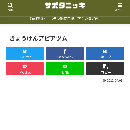
検索
メニュー
多肉植物・サボテン観察日記。下手の横好き。
きょうけんアピアツム
Twitter
Facebook
はてブ
Pocket
LINE
コピー
2022.04.07