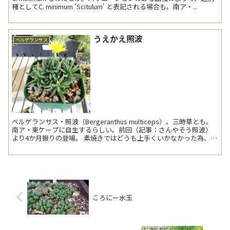
種としてC. minimum 'Scitulum' と表記される場合も。南ア・...
うえかえ照波
ベルゲランサス
ベルゲランサス・照波（Bergeranthus multiceps）。三時草とも。
南ア・東ケープに自生するらしい。前回（記事：さんやそう照波）
より4か月振りの登場。 素焼きではどうも上手くいかなかった為、こ
の秋植え替え。 午後か...
ころにー水玉