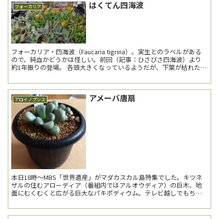
はくてん四海波
フォーカリア
フォーカリア・四海波（Faucaria tigrina）。実生とのラベルがある
ので、純血かどうかは怪しい。前回（記事：ひさびさ四海波）より
約1年振りの登場。 各頭大きくなっているようだが、下葉が枯れたぶ
んプラマイゼロな気もす...
アメーバ唐扇
アロイノプシス
本日18時～MBS「世界遺産」がマダカスカル島特集でした。キツネ
ザルの住むアローディア（番組内ではアルオウディア）の巨木、地
面にむくむくと広がる巨大なパキポディウム。テレビ越しでもちょ
っと感動してしまいました。すごい。 ---------...