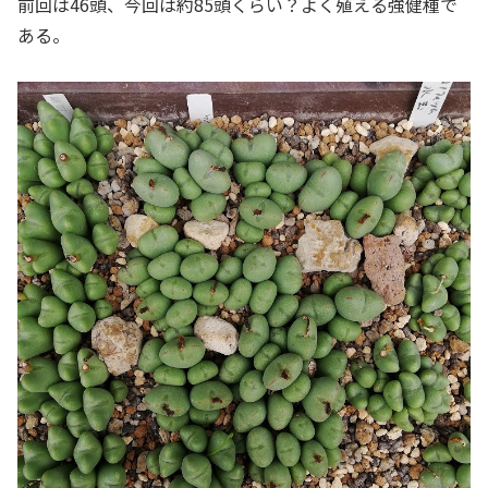
前回は46頭、今回は約85頭くらい？よく殖える強健種で
ある。