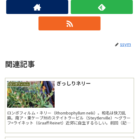
ssym
関連記事
ぎっしりネリー
ロンボフィルム
ロンボフィルム・ネリー（Rhombophyllum nelii）。和名は快刀乱
麻。南ア・東ケープ州のステイトラービル（Steytlerville）～グラー
フ=ライネット（Graaff Reinet）近郊に自生するらしい。前回（記
事：いきの...